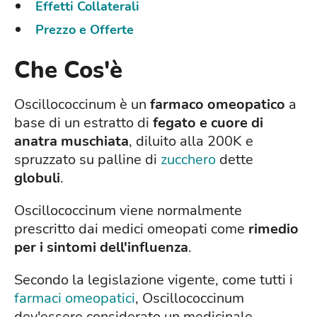
Effetti Collaterali
Prezzo e Offerte
Che Cos'è
Oscillococcinum è un
farmaco omeopatico
a
base di un estratto di
fegato e cuore di
anatra muschiata
, diluito alla 200K e
spruzzato su palline di
zucchero
dette
globuli
.
Oscillococcinum viene normalmente
prescritto dai medici omeopati come
rimedio
per i sintomi dell'influenza
.
Secondo la legislazione vigente, come tutti i
farmaci omeopatici
, Oscillococcinum
dev'essere considerato un medicinale