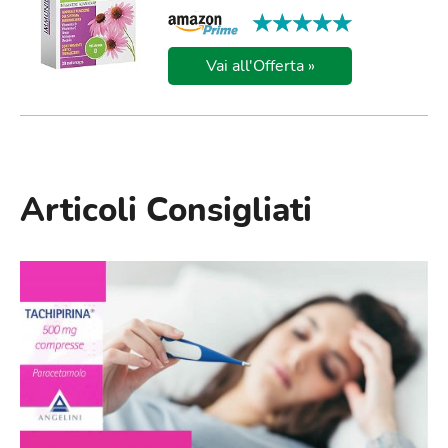
★★★★★
★★★★★
Vai all'Offerta »
Articoli Consigliati