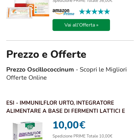
Spedizione PRIME Totale 36,00€
★★★★★
★★★★★
Vai all'Offerta »
Prezzo e Offerte
Prezzo Oscillococcinum
- Scopri le Migliori
Offerte Online
ESI - IMMUNILFLOR URTO, INTEGRATORE
ALIMENTARE A BASE DI FERMENTI LATTICI E
VITAMINA D,...
10,00
€
Spedizione PRIME Totale 10,00€