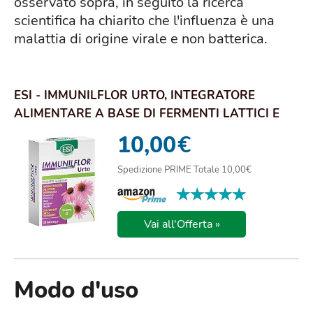
osservato sopra, in seguito la ricerca
scientifica ha chiarito che l'influenza è una
malattia di origine virale e non batterica.
ESI - IMMUNILFLOR URTO, INTEGRATORE
ALIMENTARE A BASE DI FERMENTI LATTICI E
VITAMINA D,...
10,00
€
Spedizione PRIME Totale 10,00€
★★★★★
★★★★★
Vai all'Offerta »
Modo d'uso