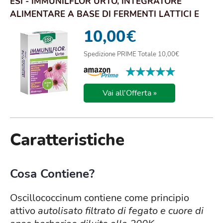
ESI - IMMUNILFLOR URTO, INTEGRATORE
ALIMENTARE A BASE DI FERMENTI LATTICI E
VITAMINA D,...
10,00
€
Spedizione PRIME Totale 10,00€
★★★★★
★★★★★
Vai all'Offerta »
Caratteristiche
Cosa Contiene?
Oscillococcinum contiene come principio
attivo
autolisato filtrato di fegato e cuore di