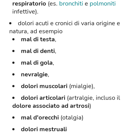
respiratorio
(es.
bronchiti
e
polmoniti
infettive).
dolori acuti e cronici di varia origine e
natura, ad esempio
mal di testa
,
mal di denti
,
mal di gola
,
nevralgie
,
dolori muscolari
(mialgie),
dolori articolari
(artralgie, incluso il
dolore associato ad artrosi
)
mal d'orecchi
(otalgia)
dolori mestruali