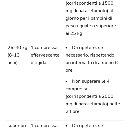
(corrispondenti a 1500
mg di paracetamolo) al
giorno per i bambini di
peso uguale o superiore
ai 25 kg
26-40 kg
1 compressa
Da ripetere, se
(8-13
effervescente
necessario, rispettando
anni)
o rigida
un intervallo di almeno 6
ore.
Non superare le 4
compresse
(corrispondenti a 2000
mg di paracetamolo) nelle
24 ore.
superiore
1 compressa
Da ripetere, se