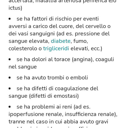
accertata, malattia arteriosa periferica e/o
ictus)
se ha fattori di rischio per eventi
avversi a carico del cuore, del cervello o
dei vasi sanguigni (ad es. pressione del
sangue elevata,
diabete
, fumo,
colesterolo o
trigliceridi
elevati, ecc.)
se ha dolori al torace (angina), coaguli
nel sangue
se ha avuto trombi o emboli
se ha difetti di coagulazione del
sangue (difetti di emostasi)
se ha problemi ai reni (ad es.
ipoperfusione renale, insufficienza renale),
tranne nel caso in cui abbia avuto gravi