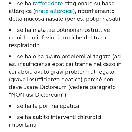
se ha
raffreddore
stagionale su base
allergica (
rinite allergica
), rigonfiamento
della mucosa nasale (per es. polipi nasali)
se ha malattie polmonari ostruttive
croniche o infezioni croniche del tratto
respiratorio.
se ha o ha avuto problemi al fegato (ad
es. insufficienza epatica) tranne nel caso in
cui abbia avuto gravi problemi al fegato
(grave insufficienza epatica) perché non
deve usare Dicloreum (vedere paragrafo
“NON usi Dicloreum”)
se ha la porfiria epatica
se ha subito interventi chirurgici
importanti