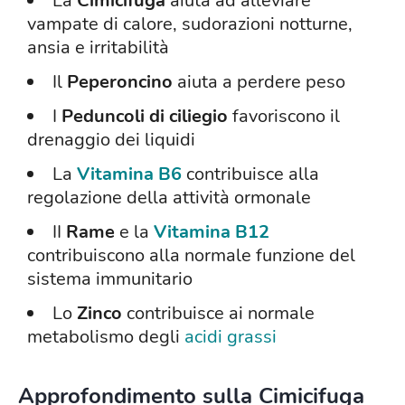
La
Cimicifuga
aiuta ad alleviare
vampate di calore, sudorazioni notturne,
ansia e irritabilità
Il
Peperoncino
aiuta a perdere peso
I
Peduncoli di ciliegio
favoriscono il
drenaggio dei liquidi
La
Vitamina B6
contribuisce alla
regolazione della attività ormonale
II
Rame
e la
Vitamina B12
contribuiscono alla normale funzione del
sistema immunitario
Lo
Zinco
contribuisce ai normale
metabolismo degli
acidi grassi
Approfondimento sulla Cimicifuga