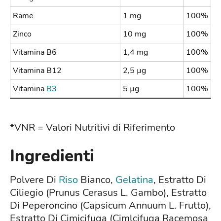
Rame
1 mg
100%
Zinco
10 mg
100%
Vitamina B6
1,4 mg
100%
Vitamina B12
2,5 µg
100%
Vitamina
B3
5 µg
100%
*VNR = Valori Nutritivi di Riferimento
Ingredienti
Polvere Di
Riso
Bianco,
Gelatina
, Estratto Di
Ciliegio (Prunus Cerasus L. Gambo), Estratto
Di Peperoncino (Capsicum Annuum L. Frutto),
Estratto Di Cimicifuga (Cimlcifuga Racemosa