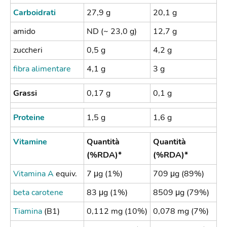
Carboidrati
27,9 g
20,1 g
amido
ND (~ 23,0 g)
12,7 g
zuccheri
0,5 g
4,2 g
fibra alimentare
4,1 g
3 g
Grassi
0,17 g
0,1 g
Proteine
1,5 g
1,6 g
Vitamine
Quantità
Quantità
(%RDA)*
(%RDA)*
Vitamina A
equiv.
7 μg (1%)
709 μg (89%)
beta carotene
83 μg (1%)
8509 μg (79%)
Tiamina
(B1)
0,112 mg (10%)
0,078 mg (7%)