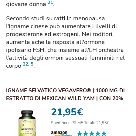
21
giovane donna
.
Secondo studi su ratti in menopausa,
l'igname cinese può aumentare i livelli di
progesterone ed estrogeni. Nei roditori,
aumenta ache la risposta all'ormone
ipofisario FSH, che insieme all'LH orchestra
l'attività degli ormoni sessuali femminili nel
22
,
5
corpo
.
IGNAME SELVATICO VEGAVERO® | 1000 MG DI
ESTRATTO DI MEXICAN WILD YAM | CON 20%
DI DIOSG...
21,95
€
Spedizione PRIME Totale 21,95€
★★★★★
★★★★★