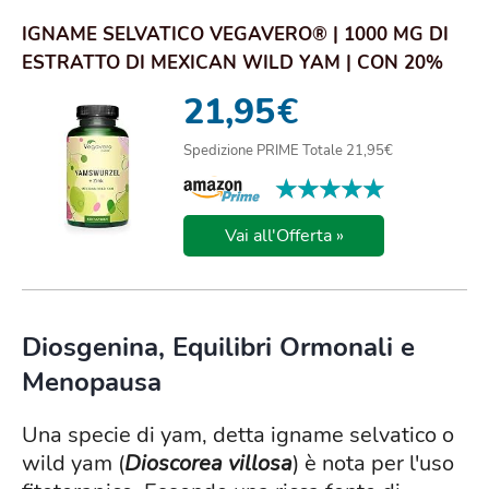
IGNAME SELVATICO VEGAVERO® | 1000 MG DI
ESTRATTO DI MEXICAN WILD YAM | CON 20%
DI DIOSG...
21,95
€
Spedizione PRIME Totale 21,95€
★★★★★
★★★★★
Vai all'Offerta »
Diosgenina, Equilibri Ormonali e
Menopausa
Una specie di yam, detta igname selvatico o
wild yam (
Dioscorea villosa
) è nota per l'uso