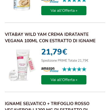
★★★★★
★★★★★
Vai all'Offerta »
VITABAY WILD YAM CREMA IDRATANTE
VEGANA 100ML CON ESTRATTO DI IGNAME
SELVATICO 80% E DI...
21,79
€
Spedizione PRIME Totale 21,79€
★★★★★
★★★★★
Vai all'Offerta »
IGNAME SELVATICO + TRIFOGLIO ROSSO