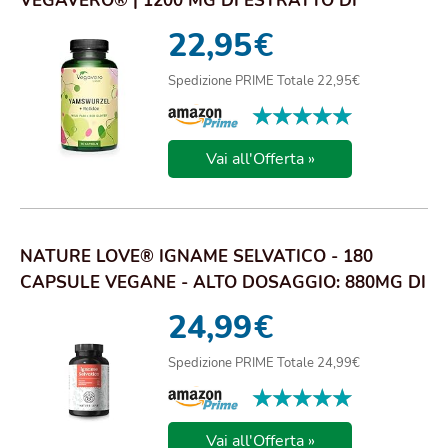
VEGAVERO® | 1200 MG DI ESTRATTO DI
IGNAME | 240 MG D...
22,95
€
Spedizione PRIME Totale 22,95€
★★★★★
★★★★★
Vai all'Offerta »
NATURE LOVE® IGNAME SELVATICO - 180
CAPSULE VEGANE - ALTO DOSAGGIO: 880MG DI
ESTRATTO (...
24,99
€
Spedizione PRIME Totale 24,99€
★★★★★
★★★★★
Vai all'Offerta »