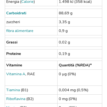
Energia (
Calorie
)
1.498 kJ (358 kcal)
Carboidrati
88,69 g
zuccheri
3,35 g
fibra alimentare
0,9 g
Grassi
0,02 g
Proteine
0,19 g
Vitamine
Quantità (%RDA)*
Vitamina A
, RAE
0 µg (0%)
Tiamina
(B1)
0,004 mg (0,5%)
Riboflavina
(B2)
0 mg (0%)