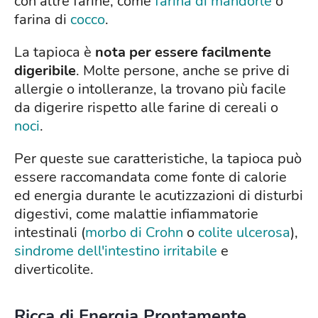
con altre farine, come
farina di mandorle
o
farina di
cocco
.
La tapioca è
nota per essere facilmente
digeribile
. Molte persone, anche se prive di
allergie o intolleranze, la trovano più facile
da digerire rispetto alle farine di cereali o
noci
.
Per queste sue caratteristiche, la tapioca può
essere raccomandata come fonte di calorie
ed energia durante le acutizzazioni di disturbi
digestivi, come malattie infiammatorie
intestinali (
morbo di Crohn
o
colite ulcerosa
),
sindrome dell'intestino irritabile
e
diverticolite.
Ricca di Energia Prontamente