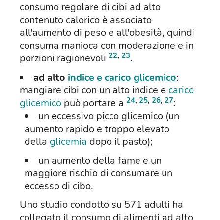
consumo regolare di cibi ad alto
contenuto calorico è associato
all'aumento di peso e all'obesità, quindi
consuma manioca con moderazione e in
22
,
23
porzioni ragionevoli
.
ad alto
indice e carico glicemico
:
mangiare cibi con un alto indice e
carico
24
,
25
,
26
,
27
glicemico
può portare a
:
un eccessivo picco glicemico (un
aumento rapido e troppo elevato
della
glicemia
dopo il pasto);
un aumento della fame e un
maggiore rischio di consumare un
eccesso di cibo.
Uno studio condotto su 571 adulti ha
collegato il consumo di alimenti ad alto