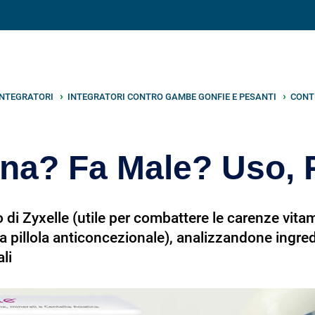
V
neto
nutrizione
.info
INTEGRATORI
INTEGRATORI CONTRO GAMBE GONFIE E PESANTI
CONT
ona? Fa Male? Uso, 
di Zyxelle (utile per combattere le carenze vitami
la pillola anticoncezionale), analizzandone ingredi
li