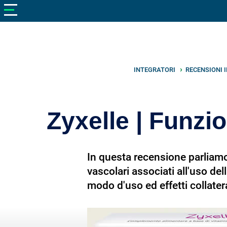
V
neto
nutrizione
Bellezza
Cibo
INTEGRATORI
RECENSIONI 
e
Cucina
Zyxelle | Funzi
Dimagrire
Integratori
In questa recensione parliamo 
Salute
vascolari associati all'uso del
modo d'uso ed effetti collatera
Sport
Veterinaria