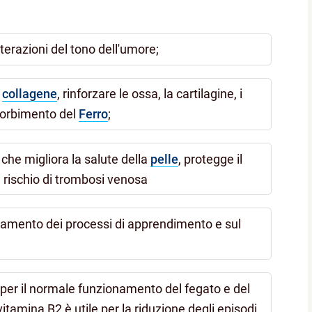
lterazioni del tono dell'umore;
l
collagene
, rinforzare le ossa, la cartilagine, i
ssorbimento del
Ferro
;
che migliora la salute della
pelle
, protegge il
l rischio di trombosi venosa
namento dei processi di apprendimento e sul
per il normale funzionamento del fegato e del
itamina B2 è utile per la riduzione degli episodi