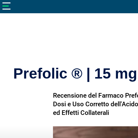
V
neto
nutrizione
Bellezza
Cibo
e
Cucina
Prefolic ® | 15 mg 
Dimagrire
Integratori
Recensione del Farmaco Pref
Salute
Dosi e Uso Corretto dell'Acido
ed Effetti Collaterali
Sport
Veterinaria