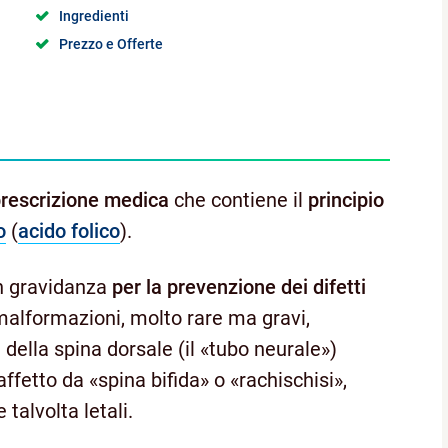
Ingredienti
Prezzo e Offerte
prescrizione medica
che contiene il
principio
o
(
acido folico
).
in gravidanza
per la prevenzione dei difetti
i malformazioni, molto rare ma gravi,
della spina dorsale (il «tubo neurale»)
ffetto da «spina bifida» o «rachischisi»,
 talvolta letali.