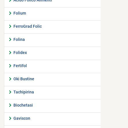
Acido Folico Alimenti
Folium
FerroGrad Folic
Folina
Folidex
Fertifol
Oki Bustine
Tachipirina
Biochetasi
Gaviscon