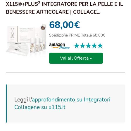
2
X115®+PLUS
INTEGRATORE PER LA PELLE E IL
BENESSERE ARTICOLARE | COLLAGE...
68,00
€
Spedizione PRIME Totale 68,00€
★★★★★
★★★★★
Vai all'Offerta »
Leggi l'
approfondimento su Integratori
Collagene su x115.it