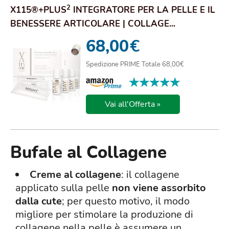
2
X115®+PLUS
INTEGRATORE PER LA PELLE E IL
BENESSERE ARTICOLARE | COLLAGE...
68,00
€
Spedizione PRIME Totale 68,00€
★★★★★
★★★★★
Vai all'Offerta »
Bufale al Collagene
Creme al collagene
: il collagene
applicato sulla pelle
non viene assorbito
dalla cute
; per questo motivo, il modo
migliore per stimolare la produzione di
collagene nella pelle è assumere un