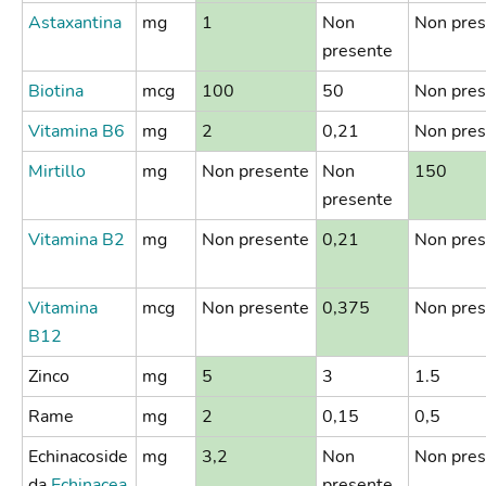
Astaxantina
mg
1
Non
Non pres
presente
Biotina
mcg
100
50
Non pres
Vitamina B6
mg
2
0,21
Non pres
Mirtillo
mg
Non presente
Non
150
presente
Vitamina B2
mg
Non presente
0,21
Non pres
Vitamina
mcg
Non presente
0,375
Non pres
B12
Zinco
mg
5
3
1.5
Rame
mg
2
0,15
0,5
Echinacoside
mg
3,2
Non
Non pres
da
Echinacea
presente