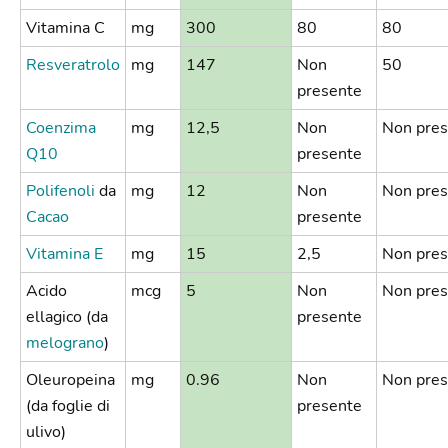
Vitamina C
mg
300
80
80
Resveratrolo
mg
147
Non
50
presente
Coenzima
mg
12,5
Non
Non pres
Q10
presente
Polifenoli
da
mg
12
Non
Non pres
Cacao
presente
Vitamina E
mg
15
2,5
Non pres
Acido
mcg
5
Non
Non pres
ellagico (da
presente
melograno
)
Oleuropeina
mg
0.96
Non
Non pres
(da foglie di
presente
ulivo)