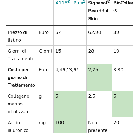
®
2
®
X115
+Plus
Signasol
BioColla
®
Beautiful
Skin
Prezzo di
Euro
67
62,90
39
listino
Giorni di
Giorni
15
28
10
Trattamento
Costo per
Euro
4,46 / 3,6*
2,25
3,90
giorno di
Trattamento
Collagene
g
5
2,5
5
marino
idrolizzato
Acido
mg
100
Non
20
ialuronico
presente