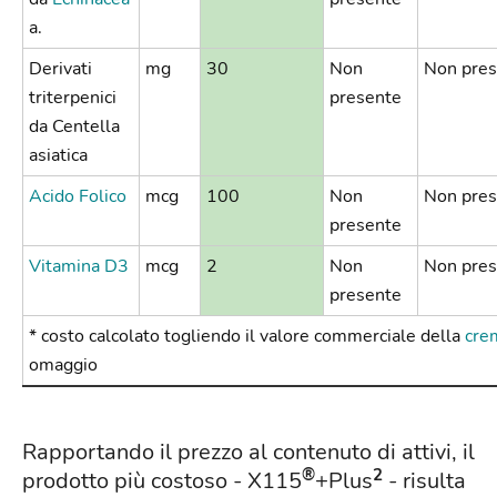
a.
Derivati
mg
30
Non
Non pres
triterpenici
presente
da Centella
asiatica
Acido Folico
mcg
100
Non
Non pres
presente
Vitamina D3
mcg
2
Non
Non pres
presente
* costo calcolato togliendo il valore commerciale della
cre
omaggio
Rapportando il prezzo al contenuto di attivi, il
®
2
prodotto più costoso - X115
+Plus
- risulta