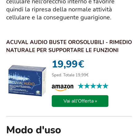
cellulare nell'orecchio interno e favorire
quindi la ripresa della normale attività
cellulare e la conseguente guarigione.
ACUVAL AUDIO BUSTE OROSOLUBILI - RIMEDIO
NATURALE PER SUPPORTARE LE FUNZIONI
SENSORIALI...
19,99
€
Sped. Totale 19,99€
★★★★★
★★★★★
Vai all'Offerta »
Modo d'uso