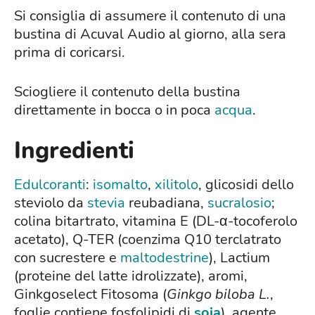
Si consiglia di assumere il contenuto di una
bustina di Acuval Audio al giorno, alla sera
prima di coricarsi.
Sciogliere il contenuto della bustina
direttamente in bocca o in poca
acqua
.
Ingredienti
Edulcoranti
:
isomalto
,
xilitolo
, glicosidi dello
steviolo da
stevia
reubadiana,
sucralosio
;
colina bitartrato, vitamina E (DL-α-tocoferolo
acetato), Q-TER (coenzima Q10 terclatrato
con sucrestere e
maltodestrine
), Lactium
(proteine del latte idrolizzate), aromi,
Ginkgoselect Fitosoma (
Ginkgo biloba L.
,
foglie contiene fosfolipidi di
soia
), agente