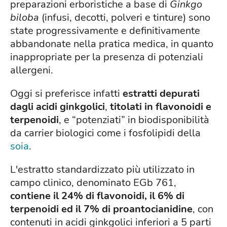
preparazioni erboristiche a base di
Ginkgo
biloba
(infusi, decotti, polveri e tinture) sono
state progressivamente e definitivamente
abbandonate nella pratica medica, in quanto
inappropriate per la presenza di potenziali
allergeni.
Oggi si preferisce infatti
estratti depurati
dagli acidi ginkgolici
,
titolati in flavonoidi e
terpenoidi
, e “potenziati” in biodisponibilità
da carrier biologici come i fosfolipidi della
soia
.
L'estratto standardizzato più utilizzato in
campo clinico, denominato EGb 761,
contiene il 24% di flavonoidi, il 6% di
terpenoidi ed il 7% di proantocianidine
, con
contenuti in acidi ginkgolici inferiori a 5 parti