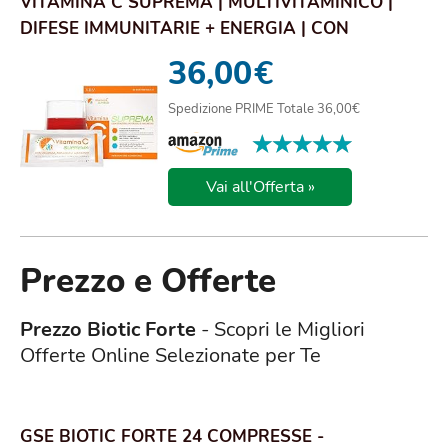
VITAMINA C SUPREMA | MULTIVITAMINICO |
DIFESE IMMUNITARIE + ENERGIA | CON
MAGNESIO E PO...
36,00
€
Spedizione PRIME Totale 36,00€
★★★★★
★★★★★
Vai all'Offerta »
Prezzo e Offerte
Prezzo Biotic Forte
- Scopri le Migliori
Offerte Online Selezionate per Te
GSE BIOTIC FORTE 24 COMPRESSE -