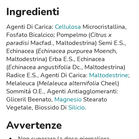
Ingredienti
Agenti Di Carica:
Cellulosa
Microcristallina,
Fosfato Bicalcico; Pompelmo (
Citrus x
paradisi
Macfad., Maltodestrina) Semi E.S.,
Echinacea (
Echinacea purpurea
Moench,
Maltodestrina) Erba E.S., Echinacea
(
Echinacea angustifolia
Dc., Maltodestrina)
Radice E.S., Agenti Di Carica:
Maltodestrine
;
Melaleuca (
Melaleuca alternifolia
Cheel)
Sommitá O.E., Agenti Antiagglomeranti:
Gliceril Beenato,
Magnesio
Stearato
Vegetale, Biossido Di
Silicio
.
Avvertenze
Non superare la dose giornaliera