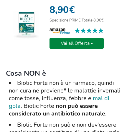
E PRINCIPI VEGETALI
8,90
€
Spedizione PRIME Totale 8,90€
★★★★★
★★★★★
Vai all'Offerta »
Cosa NON è
Biotic Forte non è un farmaco, quindi
non cura né previene* le malattie invernali
come tosse, influenza, febbre e
mal di
gola
. Biotic Forte
non può essere
considerato un antibiotico naturale
.
Biotic Forte non può e non dev'essere