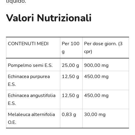
liquido.
Valori Nutrizionali
CONTENUTI MEDI
Per 100
Per dose giorn. (3
g
cpr)
Pompelmo semi E.S.
25,00 g
900,00 mg
Echinacea purpurea
12,50 g
450,00 mg
E.S.
Echinacea angustifolia
12,50 g
450,00 mg
E.S.
Melaleuca alternifolia
0,83 g
30,00 mg
O.E.