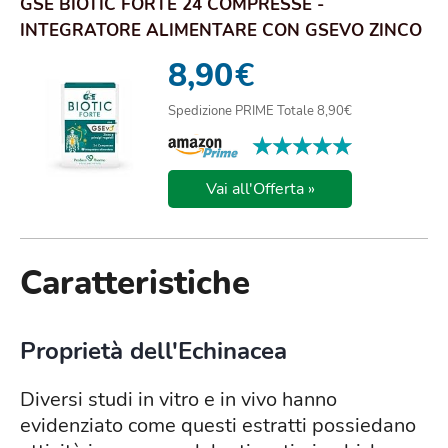
GSE BIOTIC FORTE 24 COMPRESSE -
INTEGRATORE ALIMENTARE CON GSEVO ZINCO
E PRINCIPI VEGETALI
8,90
€
Spedizione PRIME Totale 8,90€
★★★★★
★★★★★
Vai all'Offerta »
Caratteristiche
Proprietà dell'Echinacea
Diversi studi in vitro e in vivo hanno
evidenziato come questi estratti possiedano