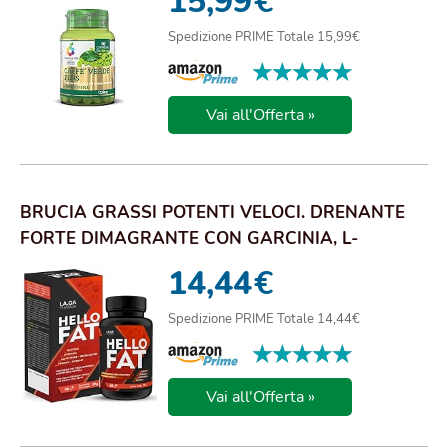
15,99
€
Spedizione PRIME Totale 15,99€
★★★★★
★★★★★
Vai all'Offerta »
BRUCIA GRASSI POTENTI VELOCI. DRENANTE
FORTE DIMAGRANTE CON GARCINIA, L-
TIROSINA, SPIRU...
14,44
€
Spedizione PRIME Totale 14,44€
★★★★★
★★★★★
Vai all'Offerta »