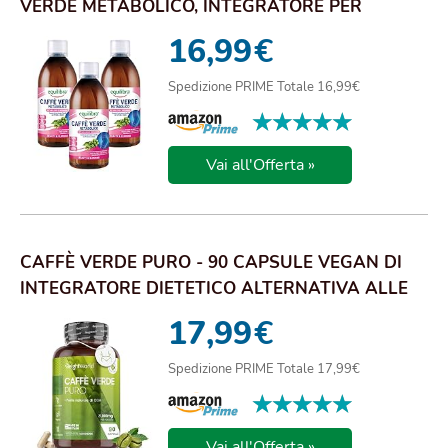
VERDE METABOLICO, INTEGRATORE PER
L'EQUILIBRIO ...
16,99
€
Spedizione PRIME Totale 16,99€
★★★★★
★★★★★
Vai all'Offerta »
CAFFÈ VERDE PURO - 90 CAPSULE VEGAN DI
INTEGRATORE DIETETICO ALTERNATIVA ALLE
CAFFEINA ...
17,99
€
Spedizione PRIME Totale 17,99€
★★★★★
★★★★★
Vai all'Offerta »