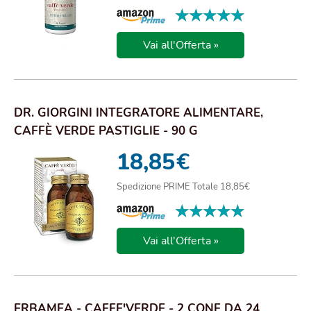
★★★★★
★★★★★
Vai all'Offerta »
DR. GIORGINI INTEGRATORE ALIMENTARE,
CAFFÈ VERDE PASTIGLIE - 90 G
18,85
€
Spedizione PRIME Totale 18,85€
★★★★★
★★★★★
Vai all'Offerta »
ERBAMEA - CAFFE'VERDE - 2 CONF DA 24