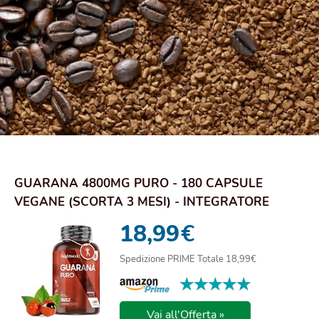
GUARANA 4800MG PURO - 180 CAPSULE
VEGANE (SCORTA 3 MESI) - INTEGRATORE
DIETETICO A BASE...
18,99
€
Spedizione PRIME Totale 18,99€
★★★★★
★★★★★
Vai all'Offerta »