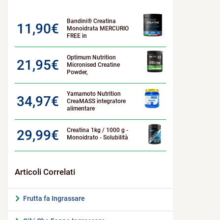
Bandini® Creatina
11,90
€
Monoidrata MERCURIO
FREE in
Optimum Nutrition
21,95
€
Micronised Creatine
Powder,
Yamamoto Nutrition
34,97
€
CreaMASS integratore
alimentare
Creatina 1kg / 1000 g -
29,99
€
Monoidrato - Solubilità
Frutta fa Ingrassare