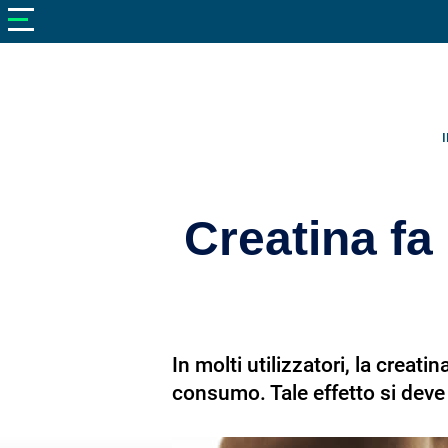
V
neto
nutrizione
Bellezza
Cibo
e
Cucina
Creatina fa
Dimagrire
Integratori
Salute
In molti utilizzatori, la crea
Sport
consumo. Tale effetto si deve
Veterinaria