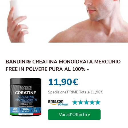
BANDINI® CREATINA MONOIDRATA MERCURIO
FREE IN POLVERE PURA AL 100% -
INTEGRATORE PER AL...
11,90
€
Spedizione PRIME Totale 11,90€
★★★★★
★★★★★
Vai all'Offerta »