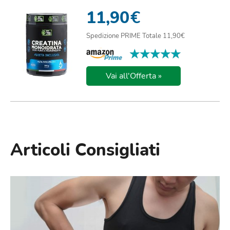
SOLUBILITÀ CRE...
11,90
€
Spedizione PRIME Totale 11,90€
★★★★★
★★★★★
Vai all'Offerta »
Articoli Consigliati