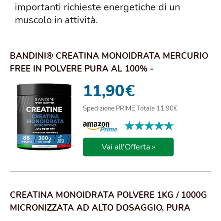
importanti richieste energetiche di un
muscolo in attività.
BANDINI® CREATINA MONOIDRATA MERCURIO
FREE IN POLVERE PURA AL 100% -
INTEGRATORE PER AL...
11,90
€
Spedizione PRIME Totale 11,90€
★★★★★
★★★★★
Vai all'Offerta »
CREATINA MONOIDRATA POLVERE 1KG / 1000G
MICRONIZZATA AD ALTO DOSAGGIO, PURA
SENZA ADDIT...