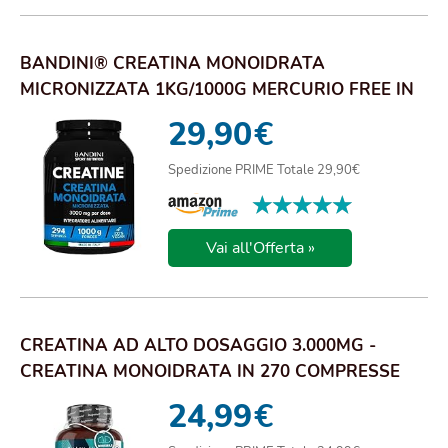
BANDINI® CREATINA MONOIDRATA
MICRONIZZATA 1KG/1000G MERCURIO FREE IN
POLVERE PURA E VEG...
29,90
€
Spedizione PRIME Totale 29,90€
★★★★★
★★★★★
Vai all'Offerta »
CREATINA AD ALTO DOSAGGIO 3.000MG -
CREATINA MONOIDRATA IN 270 COMPRESSE
VEGANE 3 MESI ...
24,99
€