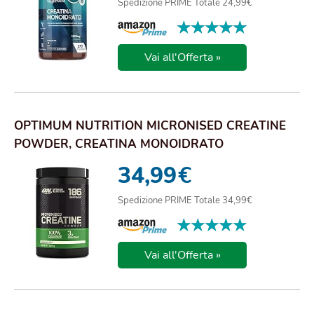
Spedizione PRIME Totale 24,99€
★★★★★
★★★★★
Vai all'Offerta »
OPTIMUM NUTRITION MICRONISED CREATINE
POWDER, CREATINA MONOIDRATO
MICRONIZZATA IN POLVE...
34,99
€
Spedizione PRIME Totale 34,99€
★★★★★
★★★★★
Vai all'Offerta »