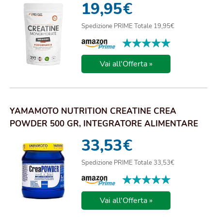
19,95
€
Spedizione PRIME Totale 19,95€
★★★★★
★★★★★
Vai all'Offerta »
YAMAMOTO NUTRITION CREATINE CREA
POWDER 500 GR, INTEGRATORE ALIMENTARE
DI CREATINA MONO...
33,53
€
Spedizione PRIME Totale 33,53€
★★★★★
★★★★★
Vai all'Offerta »