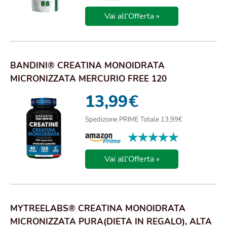
Vai all'Offerta »
BANDINI® CREATINA MONOIDRATA
MICRONIZZATA MERCURIO FREE 120
COMPRESSE DA 3000MG PER DOS...
13,99
€
Spedizione PRIME Totale 13,99€
★★★★★
★★★★★
Vai all'Offerta »
MYTREELABS® CREATINA MONOIDRATA
MICRONIZZATA PURA(DIETA IN REGALO), ALTA