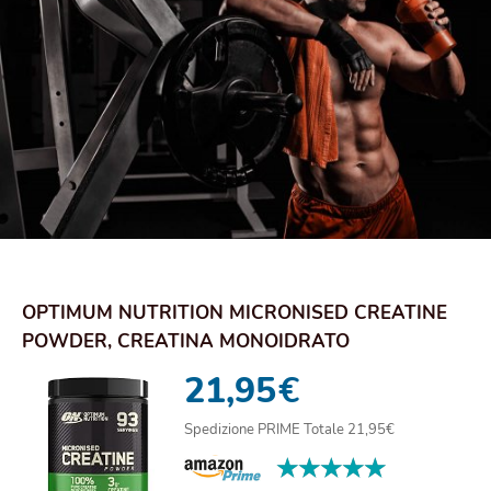
OPTIMUM NUTRITION MICRONISED CREATINE
POWDER, CREATINA MONOIDRATO
MICRONIZZATA IN POLVE...
21,95
€
Spedizione PRIME Totale 21,95€
★★★★★
★★★★★