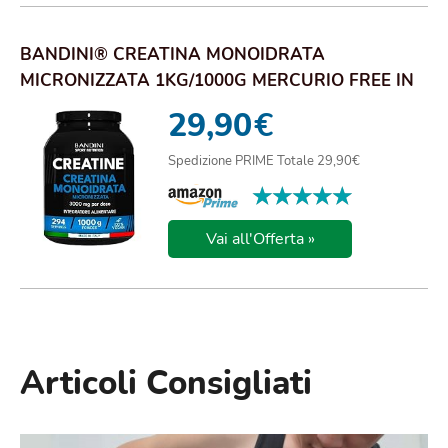
BANDINI® CREATINA MONOIDRATA
MICRONIZZATA 1KG/1000G MERCURIO FREE IN
POLVERE PURA E VEG...
29,90
€
Spedizione PRIME Totale 29,90€
★★★★★
★★★★★
Vai all'Offerta »
Articoli Consigliati