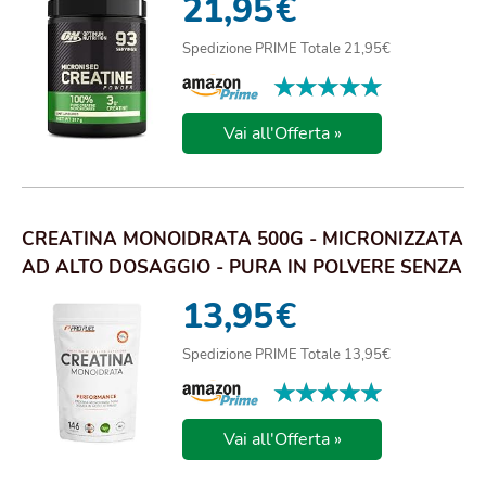
21,95
€
Spedizione PRIME Totale 21,95€
★★★★★
★★★★★
Vai all'Offerta »
CREATINA MONOIDRATA 500G - MICRONIZZATA
AD ALTO DOSAGGIO - PURA IN POLVERE SENZA
ADDITI...
13,95
€
Spedizione PRIME Totale 13,95€
★★★★★
★★★★★
Vai all'Offerta »