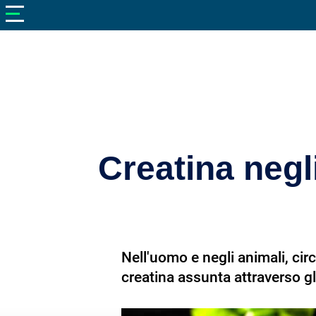
V
neto
nutrizione
Bellezza
Cibo
e
Cucina
Creatina negli
Dimagrire
Integratori
Salute
Nell'uomo e negli animali, cir
Sport
creatina assunta attraverso gl
Veterinaria