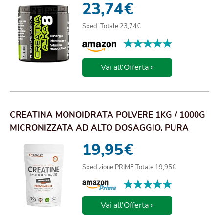
23,74
€
Sped. Totale 23,74€
★★★★★
★★★★★
Vai all'Offerta »
CREATINA MONOIDRATA POLVERE 1KG / 1000G
MICRONIZZATA AD ALTO DOSAGGIO, PURA
SENZA ADDIT...
19,95
€
Spedizione PRIME Totale 19,95€
★★★★★
★★★★★
Vai all'Offerta »