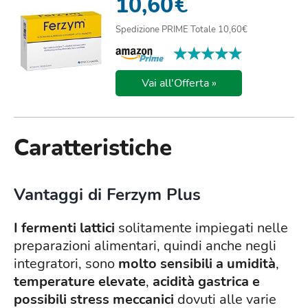
10,60
€
Spedizione PRIME Totale 10,60€
★★★★★
★★★★★
Vai all'Offerta »
Caratteristiche
Vantaggi di Ferzym Plus
I fermenti lattici
solitamente impiegati nelle
preparazioni alimentari, quindi anche negli
integratori, sono
molto sensibili a umidità
,
temperature elevate
,
acidità gastrica e
possibili stress meccanici
dovuti alle varie