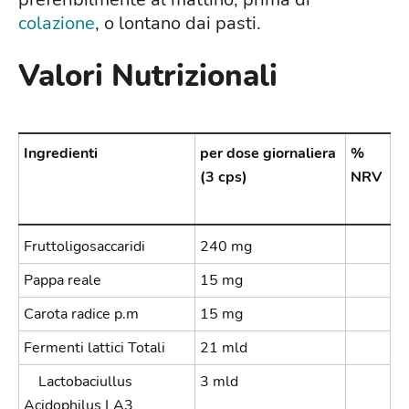
colazione
, o lontano dai pasti.
Valori Nutrizionali
Ingredienti
per dose giornaliera
%
(3 cps)
NRV
Fruttoligosaccaridi
240 mg
Pappa reale
15 mg
Carota radice p.m
15 mg
Fermenti lattici Totali
21 mld
Lactobaciullus
3 mld
Acidophilus LA3