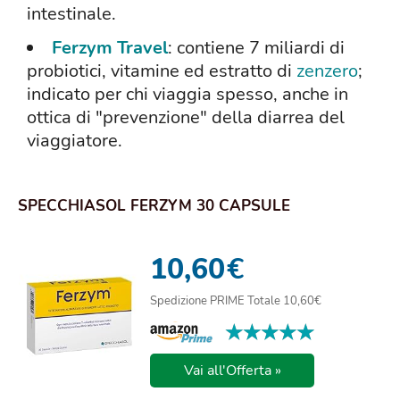
intestinale.
Ferzym Travel
: contiene 7 miliardi di
probiotici, vitamine ed estratto di
zenzero
;
indicato per chi viaggia spesso, anche in
ottica di "prevenzione" della diarrea del
viaggiatore.
SPECCHIASOL FERZYM 30 CAPSULE
10,60
€
Spedizione PRIME Totale 10,60€
★★★★★
★★★★★
Vai all'Offerta »