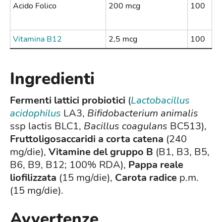
Acido Folico
200 mcg
100
Vitamina B12
2,5 mcg
100
Ingredienti
Fermenti lattici probiotici
(
Lactobacillus
acidophilus
LA3,
Bifidobacterium animalis
ssp lactis BLC1,
Bacillus coagulans
BC513),
Fruttoligosaccaridi a corta catena
(240
mg/die),
Vitamine del gruppo B
(B1, B3, B5,
B6, B9, B12; 100% RDA),
Pappa reale
liofilizzata
(15 mg/die),
Carota radice
p.m.
(15 mg/die).
Avvertenze