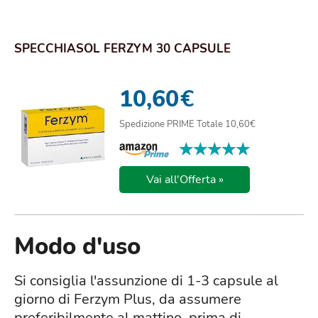
SPECCHIASOL FERZYM 30 CAPSULE
10,60
€
Spedizione PRIME Totale 10,60€
★★★★★
★★★★★
Vai all'Offerta »
Modo d'uso
Si consiglia l'assunzione di 1-3 capsule al
giorno di Ferzym Plus, da assumere
preferibilmente al mattino, prima di