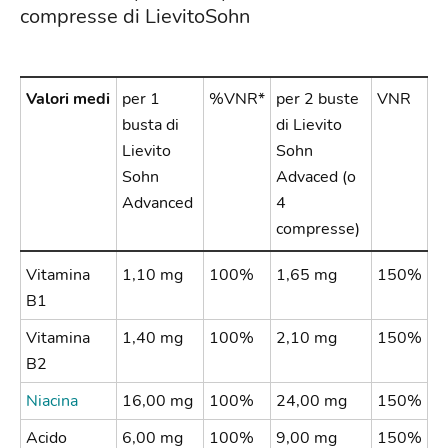
compresse di LievitoSohn
Valori medi
per 1
%VNR*
per 2 buste
VNR
busta di
di Lievito
Lievito
Sohn
Sohn
Advaced (o
Advanced
4
compresse)
Vitamina
1,10 mg
100%
1,65 mg
150%
B1
Vitamina
1,40 mg
100%
2,10 mg
150%
B2
Niacina
16,00 mg
100%
24,00 mg
150%
Acido
6,00 mg
100%
9,00 mg
150%