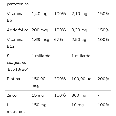
pantotenico
Vitamina
1,40 mg
100%
2,10 mg
150%
B6
Acido folico
200 mcg
100%
0,30 mg
150%
Vitamina
1,69 mcg
67%
2,50 µg
100%
B12
B.
1 miliardo
-
1 miliardo
-
coagulans
Bc513/Bc4
Biotina
150,00
300%
100,00 µg
200%
mcg
Zinco
15 mg
150%
300 mg
-
L-
150 mg
-
10 mg
100%
metionina