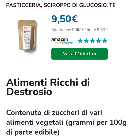
PASTICCERIA, SCIROPPO DI GLUCOSIO, TÈ
FREDDO,...
9,50
€
Spedizione PRIME Totale 9,50€
★★★★★
★★★★★
Vai all'Offerta »
Alimenti Ricchi di
Destrosio
Contenuto di zuccheri di vari
alimenti vegetali (grammi per 100g
di parte edibile)