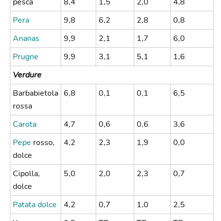
pesca
8,4
1,5
2,0
4,8
Pera
9,8
6,2
2,8
0,8
Ananas
9,9
2,1
1,7
6,0
Prugne
9,9
3,1
5,1
1,6
Verdure
Barbabietola
6,8
0,1
0,1
6,5
rossa
Carota
4,7
0,6
0,6
3,6
Pepe
rosso,
4,2
2,3
1,9
0,0
dolce
Cipolla,
5,0
2,0
2,3
0,7
dolce
Patata dolce
4,2
0,7
1,0
2,5