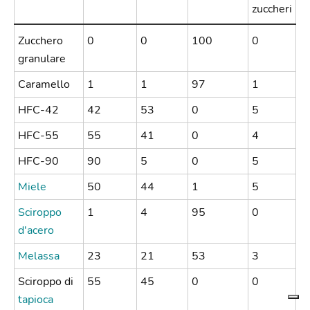
zuccheri
Zucchero
0
0
100
0
granulare
Caramello
1
1
97
1
HFC-42
42
53
0
5
HFC-55
55
41
0
4
HFC-90
90
5
0
5
Miele
50
44
1
5
Sciroppo
1
4
95
0
d'acero
Melassa
23
21
53
3
Sciroppo di
55
45
0
0
tapioca