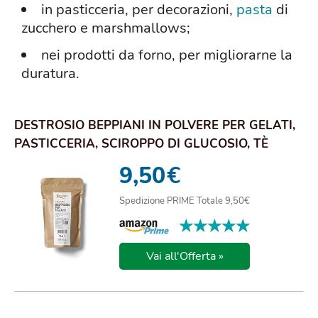
in pasticceria, per decorazioni,
pasta
di
zucchero e marshmallows;
nei prodotti da forno, per migliorarne la
duratura.
DESTROSIO BEPPIANI IN POLVERE PER GELATI,
PASTICCERIA, SCIROPPO DI GLUCOSIO, TÈ
FREDDO,...
9,50
€
Spedizione PRIME Totale 9,50€
★★★★★
★★★★★
Vai all'Offerta »