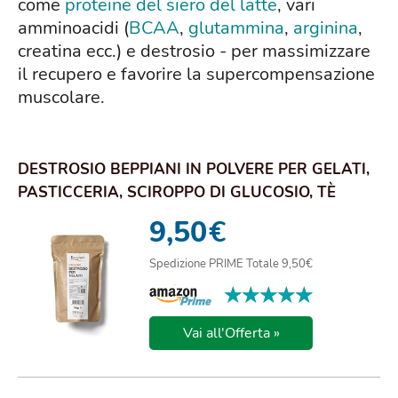
come
proteine del siero del latte
, vari
amminoacidi (
BCAA
,
glutammina
,
arginina
,
creatina ecc.) e destrosio - per massimizzare
il recupero e favorire la supercompensazione
muscolare.
DESTROSIO BEPPIANI IN POLVERE PER GELATI,
PASTICCERIA, SCIROPPO DI GLUCOSIO, TÈ
FREDDO,...
9,50
€
Spedizione PRIME Totale 9,50€
★★★★★
★★★★★
Vai all'Offerta »