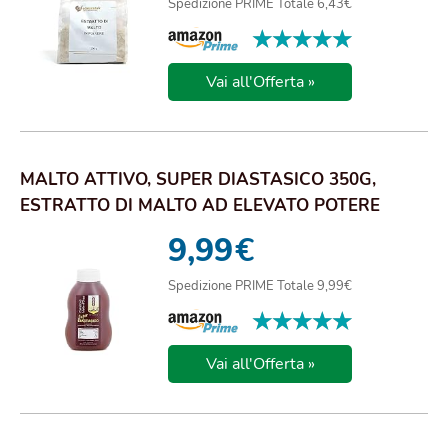
Spedizione PRIME Totale 6,43€
★★★★★
★★★★★
Vai all'Offerta »
MALTO ATTIVO, SUPER DIASTASICO 350G,
ESTRATTO DI MALTO AD ELEVATO POTERE
DIASTASICO, MA...
9,99
€
Spedizione PRIME Totale 9,99€
★★★★★
★★★★★
Vai all'Offerta »