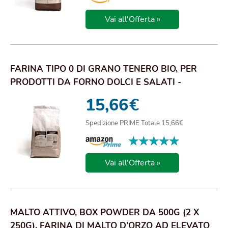
Vai all'Offerta »
FARINA TIPO 0 DI GRANO TENERO BIO, PER
PRODOTTI DA FORNO DOLCI E SALATI -
FORMATO DA 5KG
15,66
€
Spedizione PRIME Totale 15,66€
★★★★★
★★★★★
Vai all'Offerta »
MALTO ATTIVO, BOX POWDER DA 500G (2 X
250G), FARINA DI MALTO D’ORZO AD ELEVATO