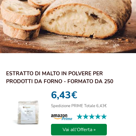
ESTRATTO DI MALTO IN POLVERE PER
PRODOTTI DA FORNO - FORMATO DA 250
GRAMMI
6,43
€
Spedizione PRIME Totale 6,43€
★★★★★
★★★★★
Vai all'Offerta »