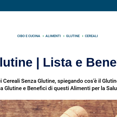
V
neto
nutrizione
.info
CIBO E CUCINA
ALIMENTI
GLUTINE
CEREALI
utine | Lista e Benef
i Cereali Senza Glutine, spiegando cos'è il Glut
za Glutine e Benefici di questi Alimenti per la Sal