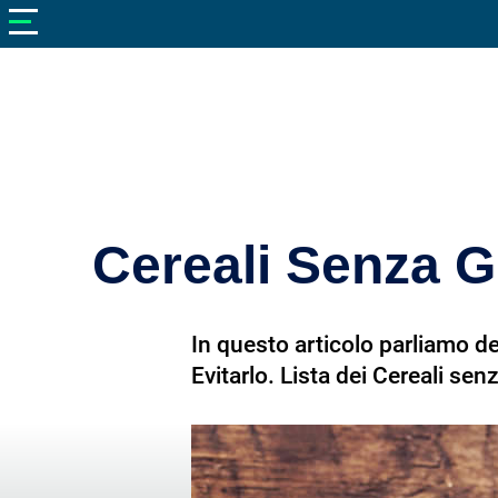
V
neto
nutrizione
Bellezza
Cibo
e
Cucina
Cereali Senza Gl
Dimagrire
Integratori
In questo articolo parliamo de
Salute
Evitarlo. Lista dei Cereali sen
Sport
Veterinaria