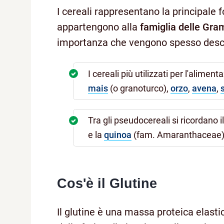
I cereali rappresentano la principale f
appartengono alla
famiglia delle Gra
importanza che vengono spesso descr
I cereali più utilizzati per l'alim
mais
(o granoturco),
orzo
,
avena
,
Tra gli pseudocereali si ricordano i
e la
quinoa
(fam. Amaranthaceae),
Cos'è il Glutine
Il glutine è una massa proteica elasti