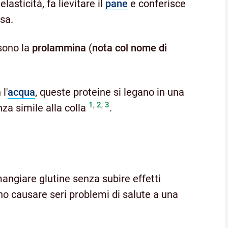
elasticità, fa lievitare il
pane
e conferisce
sa.
sono la
prolammina
(
nota col nome di
l'
acqua
, queste proteine si legano in una
1
,
2
,
3
za simile alla colla
.
angiare glutine senza subire effetti
no causare seri problemi di salute a una