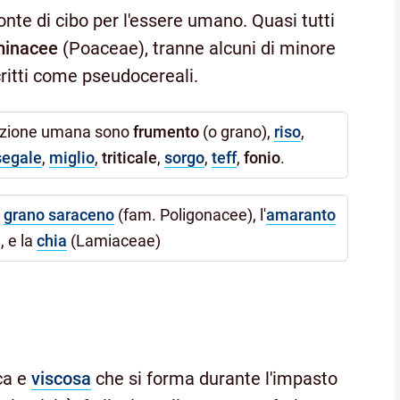
onte di cibo per l'essere umano. Quasi tutti
minacee
(Poaceae), tranne alcuni di minore
itti come pseudocereali.
entazione umana sono
frumento
(o grano),
riso
,
segale
,
miglio
,
triticale
,
sorgo
,
teff
,
fonio
.
l
grano saraceno
(fam. Poligonacee), l'
amaranto
 e la
chia
(Lamiaceae)
ca e
viscosa
che si forma durante l'impasto