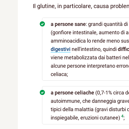
Il glutine, in particolare, causa proble
a persone sane
: grandi quantità di
(gonfiore intestinale, aumento di a
amminoacidica lo rende meno suscett
digestivi
nell'intestino, quindi
diffi
viene metabolizzata dai batteri ne
alcune persone interpretano erron
celiaca;
a persone celiache
(0,7-1% circa d
autoimmune, che danneggia gravem
tipici della malattia (gravi disturbi 
4
inspiegabile, eruzioni cutanee)
;