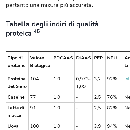
pertanto una misura più accurata
.
Tabella degli indici di qualità
45
proteica
Tipo di
Valore
PDCAAS
DIAAS
PER
NPU
Am
proteine
Biologico
Li
Proteine
104
1,0
0,973-
3,2
92%
Is
del Siero
1,09
Caseine
77
1,0
-
2,5
76%
Ne
Latte di
91
1,0
-
2,5
82%
Ne
mucca
Uova
100
1,0
-
3,9
94%
Ne