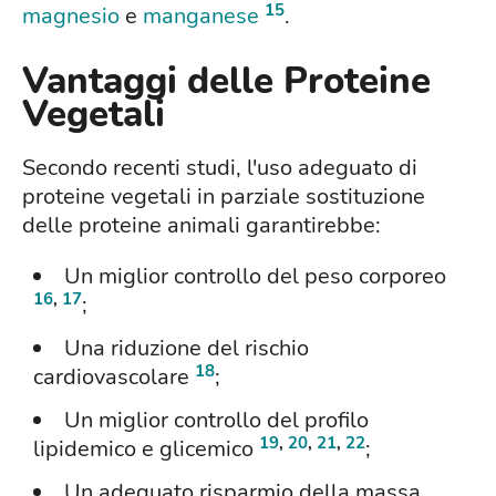
15
magnesio
e
manganese
.
Vantaggi delle Proteine
Vegetali
Secondo recenti studi, l'uso adeguato di
proteine vegetali in parziale sostituzione
delle proteine animali garantirebbe:
Un miglior controllo del peso corporeo
16
,
17
;
Una riduzione del rischio
18
cardiovascolare
;
Un miglior controllo del profilo
19
,
20
,
21
,
22
lipidemico e glicemico
;
Un adeguato risparmio della massa