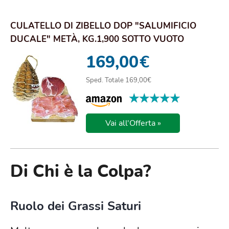
CULATELLO DI ZIBELLO DOP "SALUMIFICIO
DUCALE" METÀ, KG.1,900 SOTTO VUOTO
STAGIONATO 15 ...
169,00
€
Sped. Totale 169,00€
★★★★★
★★★★★
Vai all'Offerta »
Di Chi è la Colpa?
Ruolo dei Grassi Saturi