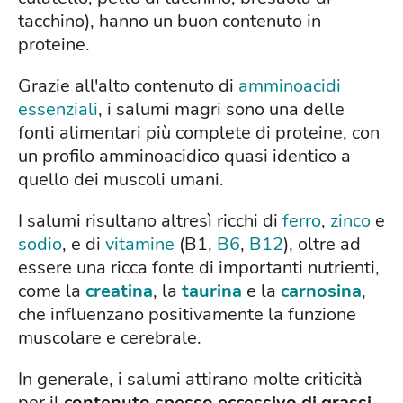
tacchino), hanno un buon contenuto in
proteine.
Grazie all'alto contenuto di
amminoacidi
essenziali
, i salumi magri sono una delle
fonti alimentari più complete di proteine, con
un profilo amminoacidico quasi identico a
quello dei muscoli umani.
I salumi risultano altresì ricchi di
ferro
,
zinco
e
sodio
, e di
vitamine
(B1,
B6
,
B12
), oltre ad
essere una ricca fonte di importanti nutrienti,
come la
creatina
, la
taurina
e la
carnosina
,
che influenzano positivamente la funzione
muscolare e cerebrale.
In generale, i salumi attirano molte criticità
per il
contenuto spesso eccessivo di grassi