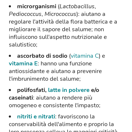
microrganismi
(
Lactobacillus
,
Pediococcus
,
Micrococcus
): aiutano a
regolare l'attività della flora batterica e a
migliorare il sapore del salume; non
influiscono sull'aspetto nutrizionale e
salutistico;
ascorbato di sodio
(
vitamina C
) e
vitamina E
: hanno una funzione
antiossidante e aiutano a prevenire
l'imbrunimento del salume;
polifosfati,
latte in polvere
e/o
caseinati
: aiutano a rendere più
omogeneo e consistente l'impasto;
nitriti e nitrati
: favoriscono la
conservabilità dell'alimento e proprio la
loro presenza solleva le maggiori criticità