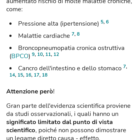
aumentato rischio di molte malattie croniche,
come:
5
,
6
Pressione alta (ipertensione)
7
,
8
Malattie cardiache
Broncopneumopatia cronica ostruttiva
9
,
10
,
11
,
12
(
BPCO
)
7
,
Cancro dell'intestino e dello stomaco
14
,
15
,
16
,
17
,
18
Attenzione però
!
Gran parte dell'evidenza scientifica proviene
da studi osservazionali, i quali hanno un
significato limitato dal punto di vista
scientifico
, poiché non possono dimostrare
un legame diretto causa - effetto.