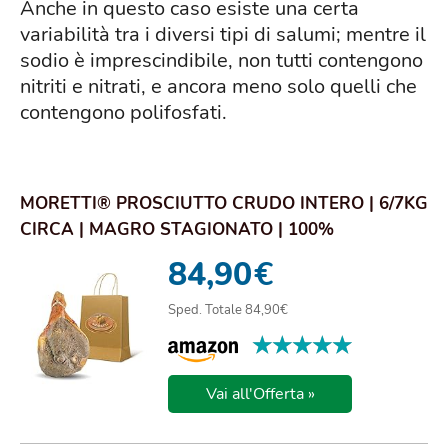
Anche in questo caso esiste una certa
variabilità tra i diversi tipi di salumi; mentre il
sodio è imprescindibile, non tutti contengono
nitriti e nitrati, e ancora meno solo quelli che
contengono polifosfati.
MORETTI® PROSCIUTTO CRUDO INTERO | 6/7KG
CIRCA | MAGRO STAGIONATO | 100%
NATURALE | SEN...
84,90
€
Sped. Totale 84,90€
★★★★★
★★★★★
Vai all'Offerta »