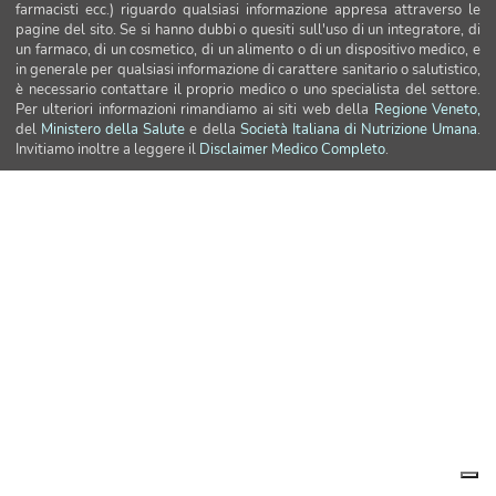
farmacisti ecc.) riguardo qualsiasi informazione appresa attraverso le
pagine del sito. Se si hanno dubbi o quesiti sull'uso di un integratore, di
un farmaco, di un cosmetico, di un alimento o di un dispositivo medico, e
in generale per qualsiasi informazione di carattere sanitario o salutistico,
è necessario contattare il proprio medico o uno specialista del settore.
Per ulteriori informazioni rimandiamo ai siti web della
Regione Veneto,
del
Ministero della Salute
e della
Società Italiana di Nutrizione Umana
.
Invitiamo inoltre a leggere il
Disclaimer Medico Completo
.