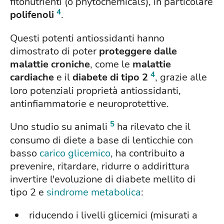
fitonutrienti (o phytochemicals), in particolare
4
polifenoli
.
Questi potenti antiossidanti hanno
dimostrato di poter
proteggere dalle
malattie croniche
, come le
malattie
4
cardiache
e il
diabete di tipo 2
, grazie alle
loro potenziali proprietà antiossidanti,
antinfiammatorie e neuroprotettive.
5
Uno studio su animali
ha rilevato che il
consumo di diete a base di lenticchie con
basso
carico glicemico
, ha contribuito a
prevenire, ritardare, ridurre o addirittura
invertire l'evoluzione di diabete mellito di
tipo 2 e
sindrome metabolica
:
riducendo i livelli glicemici (misurati a