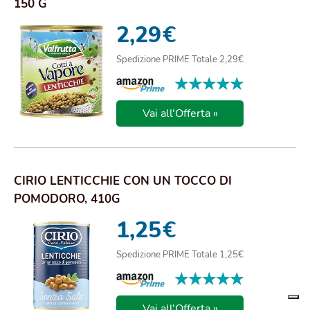
150 G
2,29
€
Spedizione PRIME Totale 2,29€
★★★★★
★★★★★
Vai all'Offerta »
CIRIO LENTICCHIE CON UN TOCCO DI
POMODORO, 410G
1,25
€
Spedizione PRIME Totale 1,25€
★★★★★
★★★★★
Vai all'Offerta »