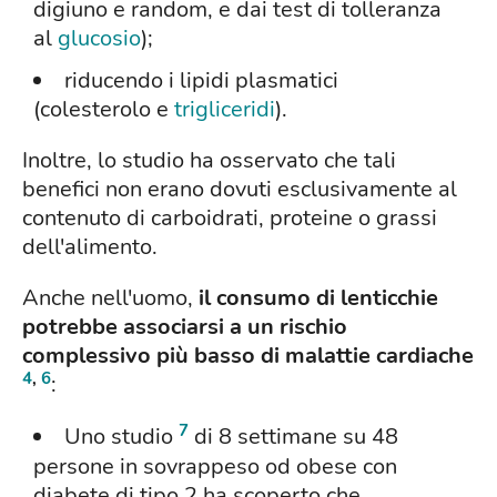
digiuno e random, e dai test di tolleranza
al
glucosio
);
riducendo i lipidi plasmatici
(colesterolo e
trigliceridi
).
Inoltre, lo studio ha osservato che tali
benefici non erano dovuti esclusivamente al
contenuto di carboidrati, proteine o grassi
dell'alimento.
Anche nell'uomo,
il consumo di lenticchie
potrebbe associarsi a un rischio
complessivo più basso di malattie cardiache
4
,
6
:
7
Uno studio
di 8 settimane su 48
persone in sovrappeso od obese con
diabete di tipo 2 ha scoperto che