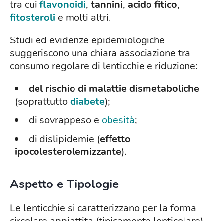
tra cui
flavonoidi
,
tannini
,
acido fitico
,
fitosteroli
e molti altri.
Studi ed evidenze epidemiologiche
suggeriscono una chiara associazione tra
consumo regolare di lenticchie e riduzione:
del rischio di malattie dismetaboliche
(soprattutto
diabete
);
di sovrappeso e
obesità
;
di dislipidemie (
effetto
ipocolesterolemizzante
).
Aspetto e Tipologie
Le lenticchie si caratterizzano per la forma
circolare appiattita (tipicamente lenticolare),