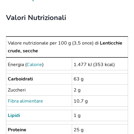
Valori Nutrizionali
Valore nutrizionale per 100 g (3,5 once) di
Lenticchie
crude, secche
Energia (
Calorie
)
1.477 kJ (353 kcal)
Carboidrati
63 g
Zuccheri
2 g
Fibra alimentare
10,7 g
Lipidi
1 g
Proteine
25 g