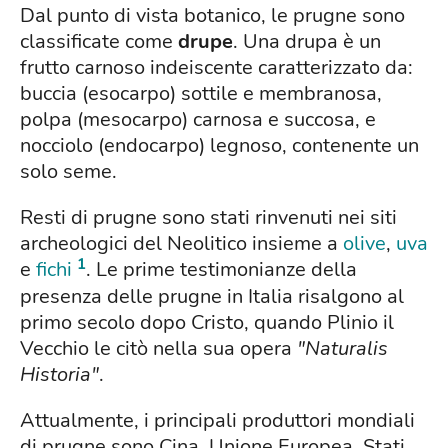
Dal punto di vista botanico, le prugne sono
classificate come
drupe
. Una drupa è un
frutto carnoso indeiscente caratterizzato da:
buccia (esocarpo) sottile e membranosa,
polpa (mesocarpo) carnosa e succosa, e
nocciolo (endocarpo) legnoso, contenente un
solo seme.
Resti di prugne sono stati rinvenuti nei siti
archeologici del Neolitico insieme a
olive
,
uva
1
e
fichi
. Le prime testimonianze della
presenza delle prugne in Italia risalgono al
primo secolo dopo Cristo, quando Plinio il
Vecchio le citò nella sua opera
"Naturalis
Historia"
.
Attualmente, i principali produttori mondiali
di prugne sono Cina, Unione Europea, Stati