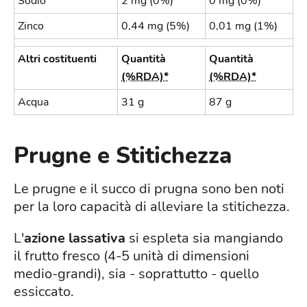
Sodio
2 mg (0%)
0 mg (0%)
Zinco
0,44 mg (5%)
0,01 mg (1%)
Altri costituenti
Quantità
Quantità
(%RDA)*
(%RDA)*
Acqua
31 g
87 g
Prugne e Stitichezza
Le prugne e il succo di prugna sono ben noti
per la loro capacità di alleviare la stitichezza.
L'
azione lassativa
si espleta sia mangiando
il frutto fresco (4-5 unità di dimensioni
medio-grandi), sia - soprattutto - quello
essiccato.