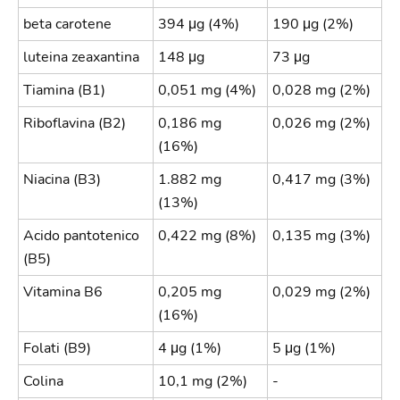
beta carotene
394 μg (4%)
190 μg (2%)
luteina zeaxantina
148 μg
73 μg
Tiamina (B1)
0,051 mg (4%)
0,028 mg (2%)
Riboflavina (B2)
0,186 mg
0,026 mg (2%)
(16%)
Niacina (B3)
1.882 mg
0,417 mg (3%)
(13%)
Acido pantotenico
0,422 mg (8%)
0,135 mg (3%)
(B5)
Vitamina B6
0,205 mg
0,029 mg (2%)
(16%)
Folati (B9)
4 μg (1%)
5 μg (1%)
Colina
10,1 mg (2%)
-