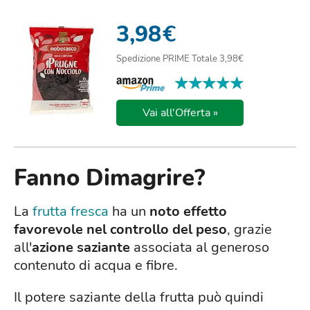
3,98
€
Spedizione PRIME Totale 3,98€
★★★★★
★★★★★
Vai all'Offerta »
Fanno Dimagrire?
La
frutta fresca
ha un
noto effetto
favorevole nel controllo del peso
, grazie
all'
azione saziante
associata al generoso
contenuto di acqua e fibre.
Il potere saziante della frutta può quindi