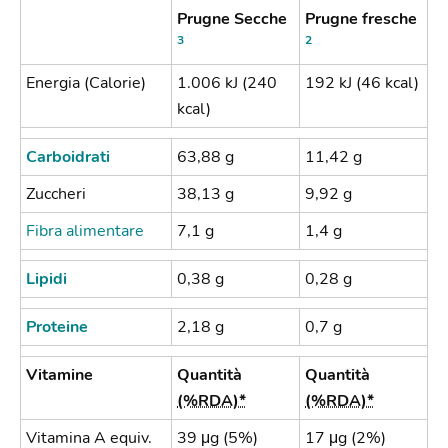
Prugne Secche
Prugne fresche
3
2
Energia (Calorie)
1.006 kJ (240
192 kJ (46 kcal)
kcal)
Carboidrati
63,88 g
11,42 g
Zuccheri
38,13 g
9,92 g
Fibra alimentare
7,1 g
1,4 g
Lipidi
0,38 g
0,28 g
Proteine
2,18 g
0,7 g
Vitamine
Quantità
Quantità
(%RDA)*
(%RDA)*
Vitamina A equiv.
39 μg (5%)
17 μg (2%)