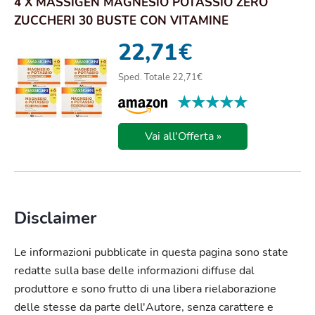
4 X MASSIGEN MAGNESIO POTASSIO ZERO
ZUCCHERI 30 BUSTE CON VITAMINE
STANCHEZZA E AFFATIC...
22,71
€
Sped. Totale 22,71€
★★★★★
★★★★★
Vai all'Offerta »
Disclaimer
Le informazioni pubblicate in questa pagina sono state
redatte sulla base delle informazioni diffuse dal
produttore e sono frutto di una libera rielaborazione
delle stesse da parte dell'Autore, senza carattere e