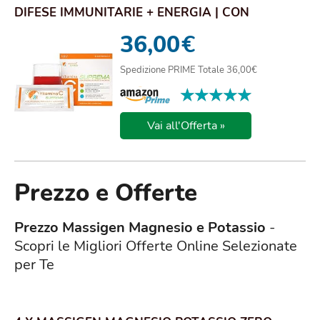
DIFESE IMMUNITARIE + ENERGIA | CON
MAGNESIO E PO...
36,00
€
Spedizione PRIME Totale 36,00€
★★★★★
★★★★★
Vai all'Offerta »
Prezzo e Offerte
Prezzo Massigen Magnesio e Potassio
-
Scopri le Migliori Offerte Online Selezionate
per Te