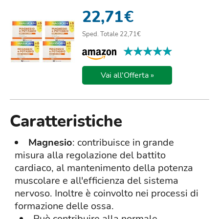
STANCHEZZA E AFFATIC...
22,71
€
Sped. Totale 22,71€
★★★★★
★★★★★
Vai all'Offerta »
Caratteristiche
Magnesio
: contribuisce in grande
misura alla regolazione del battito
cardiaco, al mantenimento della potenza
muscolare e all'efficienza del sistema
nervoso. Inoltre è coinvolto nei processi di
formazione delle ossa.
Può contribuire alla normale