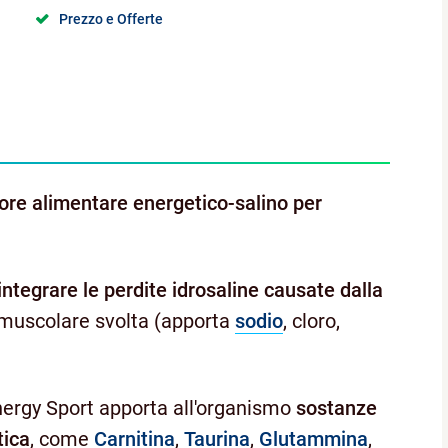
Prezzo e Offerte
ore alimentare energetico-salino per
eintegrare le perdite idrosaline causate dalla
à muscolare svolta (apporta
sodio
, cloro,
nergy Sport apporta all'organismo
sostanze
tica
, come
Carnitina
,
Taurina
,
Glutammina
,