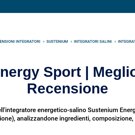
V
neto
nutrizione
.info
ENSIONI INTEGRATORI
SUSTENIUM
INTEGRATORI SALINI
INTEGRA
ergy Sport | Megli
Recensione
ll'integratore energetico-salino Sustenium Energ
ione), analizzandone ingredienti, composizione, 