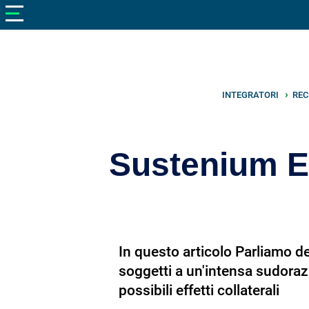
V
neto
nutrizione
Bellezza
Cibo
INTEGRATORI
REC
e
Cucina
Sustenium En
Dimagrire
Integratori
Salute
In questo articolo Parliamo de
Sport
soggetti a un'intensa sudoraz
Veterinaria
possibili effetti collaterali