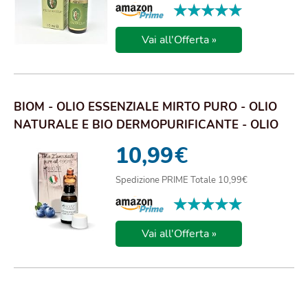
★★★★★
★★★★★
Vai all'Offerta »
BIOM - OLIO ESSENZIALE MIRTO PURO - OLIO
NATURALE E BIO DERMOPURIFICANTE - OLIO
ESSENZI...
10,99
€
Spedizione PRIME Totale 10,99€
★★★★★
★★★★★
Vai all'Offerta »