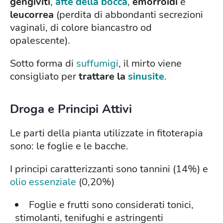
gengiviti
,
afte della bocca
,
emorroidi
e
leucorrea
(perdita di abbondanti secrezioni
vaginali, di colore biancastro od
opalescente).
Sotto forma di
suffumigi
, il mirto viene
consigliato per
trattare la
sinusite
.
Droga e Principi Attivi
Le parti della pianta utilizzate in fitoterapia
sono: le foglie e le bacche.
I principi caratterizzanti sono tannini (14%) e
olio essenziale
(0,20%)
Foglie e frutti sono considerati tonici,
stimolanti, tenifughi e astringenti