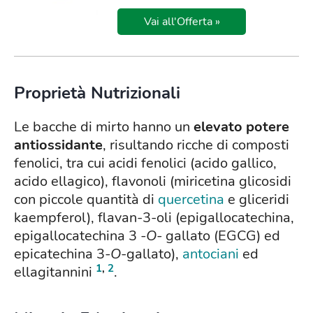
Vai all'Offerta »
Proprietà Nutrizionali
Le bacche di mirto hanno un
elevato potere
antiossidante
, risultando ricche di composti
fenolici, tra cui acidi fenolici (acido gallico,
acido ellagico), flavonoli (miricetina glicosidi
con piccole quantità di
quercetina
e gliceridi
kaempferol), flavan-3-oli (epigallocatechina,
epigallocatechina 3
-O-
gallato (EGCG) ed
epicatechina 3
-O
-gallato),
antociani
ed
1
,
2
ellagitannini
.