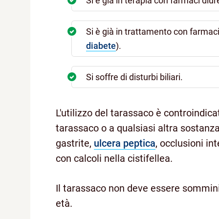
Si è già in terapia con farmaci diure
Si è già in trattamento con farmaci
diabete
).
Si soffre di disturbi biliari.
L'utilizzo del tarassaco è controindica
tarassaco o a qualsiasi altra sostanz
gastrite,
ulcera peptica
, occlusioni int
con calcoli nella cistifellea.
Il tarassaco non deve essere sommini
età.