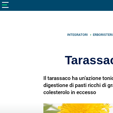
V
neto
nutrizione
Bellezza
Cibo
INTEGRATORI
ERBORISTER
e
Cucina
Tarassac
Dimagrire
Integratori
Il tarassaco ha un'azione toni
Salute
digestione di pasti ricchi di gra
colesterolo in eccesso
Sport
Veterinaria