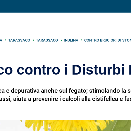
V
neto
nutrizione
.info
IA
TARASSACO
TARASSACO
INULINA
CONTRO BRUCIORI DI STO
o contro i Disturbi 
ca e depurativa anche sul fegato; stimolando la se
ssi, aiuta a prevenire i calcoli alla cistifellea e fa