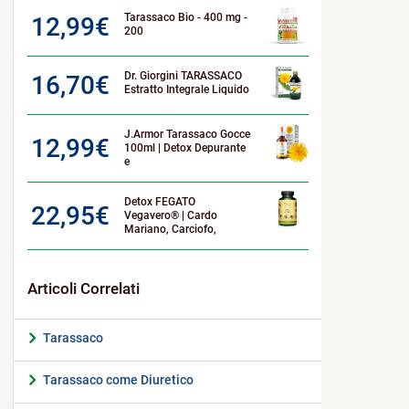
Tarassaco Bio - 400 mg -
12,99
€
200
Dr. Giorgini TARASSACO
16,70
€
Estratto Integrale Liquido
J.Armor Tarassaco Gocce
12,99
€
100ml | Detox Depurante
e
Detox FEGATO
22,95
€
Vegavero® | Cardo
Mariano, Carciofo,
Tarassaco
Tarassaco come Diuretico