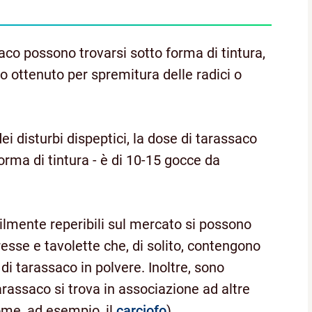
saco possono trovarsi sotto forma di tintura,
co ottenuto per spremitura delle radici o
dei disturbi dispeptici, la dose di tarassaco
orma di tintura - è di 10-15 gocce da
cilmente reperibili sul mercato si possono
esse e tavolette che, di solito, contengono
di tarassaco in polvere. Inoltre, sono
tarassaco si trova in associazione ad altre
come, ad esempio, il
carciofo
).