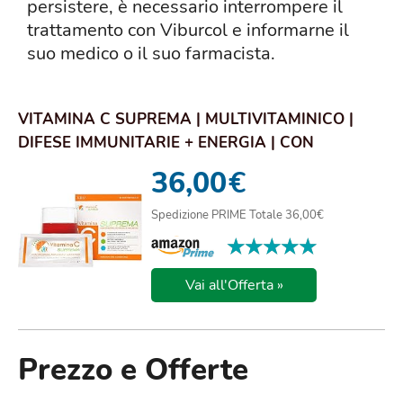
persistere, è necessario interrompere il
trattamento con Viburcol e informarne il
suo medico o il suo farmacista.
VITAMINA C SUPREMA | MULTIVITAMINICO |
DIFESE IMMUNITARIE + ENERGIA | CON
MAGNESIO E PO...
36,00
€
Spedizione PRIME Totale 36,00€
★★★★★
★★★★★
Vai all'Offerta »
Prezzo e Offerte