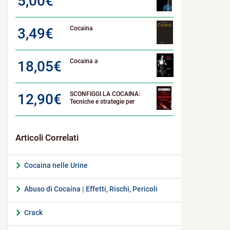
5,00
€
Cocaina
3,49
€
Cocaina a
18,05
€
SCONFIGGI LA COCAINA:
12,90
€
Tecniche e strategie per
Cocaina nelle Urine
Abuso di Cocaina | Effetti, Rischi, Pericoli
Crack