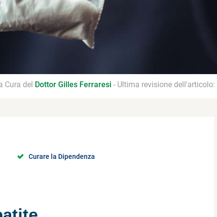
 a Cura del
Dottor Gilles Ferraresi
- Ultima revisione dell'articolo:
Curare la Dipendenza
atite