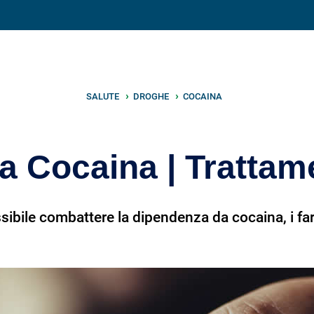
V
neto
nutrizione
.info
SALUTE
DROGHE
COCAINA
 Cocaina | Trattam
bile combattere la dipendenza da cocaina, i farm