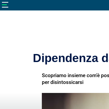
V
neto
nutrizione
Bellezza
Cibo
e
Cucina
Dipendenza da
Dimagrire
Integratori
Scopriamo insieme com'è possi
Salute
per disintossicarsi
Sport
Veterinaria