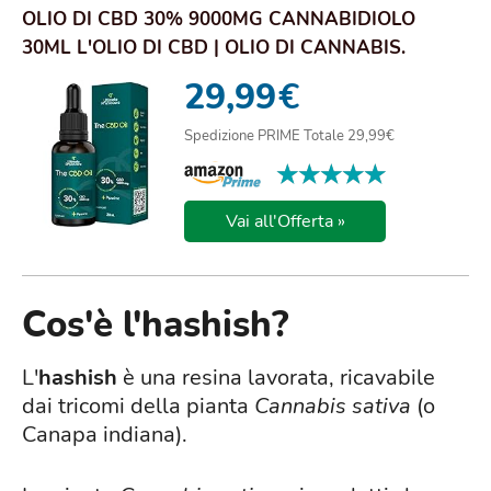
OLIO DI CBD 30% 9000MG CANNABIDIOLO
30ML L'OLIO DI CBD | OLIO DI CANNABIS.
FORMULATO CO...
29,99
€
Spedizione PRIME Totale 29,99€
★★★★★
★★★★★
Vai all'Offerta »
Cos'è l'hashish?
L'
hashish
è una resina lavorata, ricavabile
dai tricomi della pianta
Cannabis sativa
(o
Canapa indiana).