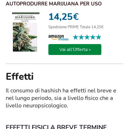
AUTOPRODURRE MARIJUANA PER USO
PERSONALE. EDIZ. ILLUST...
14,25
€
Spedizione PRIME Totale 14,25€
★★★★★
★★★★★
Vai all'Offerta »
Effetti
Il consumo di hashish ha effetti nel breve e
nel lungo periodo, sia a livello fisico che a
livello neuropsicologico.
EFFETTI FISICI A BREVE TERMINE