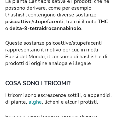
La pianta
Cannabis sativa
e i prodotti che ne
possono derivare, come per esempio
l'hashish, contengono diverse sostanze
psicoattive
/
stupefacenti
, tra cui il noto
THC
o
delta-9-tetraidrocannabinolo
.
Queste sostanze psicoattive/stupefacenti
rappresentano il motivo per cui, in molti
Paesi del Mondo, il consumo di hashish e di
prodotti di origine analoga è illegale
COSA SONO I TRICOMI?
I tricomi sono escrescenze sottili, o appendici,
di piante,
alghe
, licheni e alcuni protisti.
Possono avere forme e funzioni diverse.