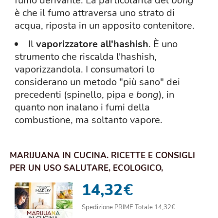
fumo derivante. La particolarità del
bong
è che il fumo attraversa uno strato di
acqua, riposta in un apposito contenitore.
Il
vaporizzatore all'hashish
. È uno
strumento che riscalda l'hashish,
vaporizzandola. I consumatori lo
considerano un metodo "più sano" dei
precedenti (spinello, pipa e
bong
), in
quanto non inalano i fumi della
combustione, ma soltanto vapore.
MARIJUANA IN CUCINA. RICETTE E CONSIGLI
PER UN USO SALUTARE, ECOLOGICO,
RESPONSABILE E....
14,32
€
Spedizione PRIME Totale 14,32€