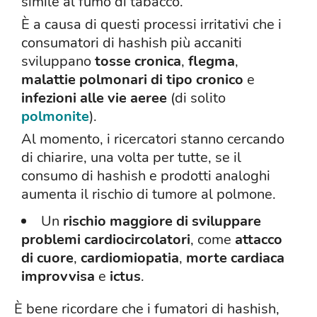
simile al fumo di tabacco.
È a causa di questi processi irritativi che i
consumatori di hashish più accaniti
sviluppano
tosse cronica
,
flegma
,
malattie polmonari di tipo cronico
e
infezioni alle vie aeree
(di solito
polmonite
).
Al momento, i ricercatori stanno cercando
di chiarire, una volta per tutte, se il
consumo di hashish e prodotti analoghi
aumenta il rischio di tumore al polmone.
Un
rischio maggiore di sviluppare
problemi cardiocircolatori
, come
attacco
di cuore
,
cardiomiopatia
,
morte cardiaca
improvvisa
e
ictus
.
È bene ricordare che i fumatori di hashish,