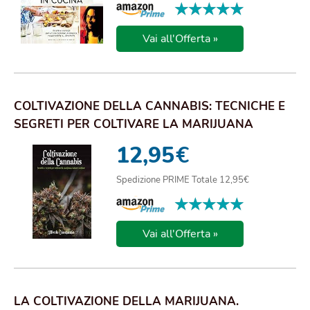
★★★★★
★★★★★
Vai all'Offerta »
COLTIVAZIONE DELLA CANNABIS: TECNICHE E
SEGRETI PER COLTIVARE LA MARIJUANA
INDOOR E OUT...
12,95
€
Spedizione PRIME Totale 12,95€
★★★★★
★★★★★
Vai all'Offerta »
LA COLTIVAZIONE DELLA MARIJUANA.