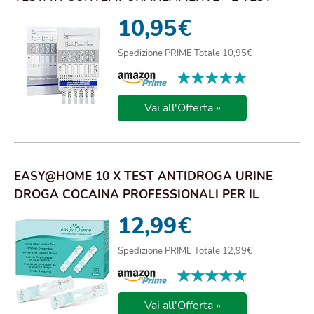
ANTIDROGA ...
10,95
€
Spedizione PRIME Totale 10,95€
★★★★★
★★★★★
Vai all'Offerta »
EASY@HOME 10 X TEST ANTIDROGA URINE
DROGA COCAINA PROFESSIONALI PER IL
RILEVAMENTO ISTA...
12,99
€
Spedizione PRIME Totale 12,99€
★★★★★
★★★★★
Vai all'Offerta »