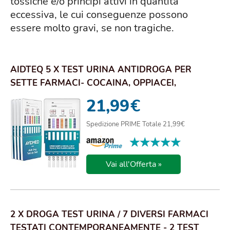
tossiche e/o principi attivi in quantità
eccessiva, le cui conseguenze possono
essere molto gravi, se non tragiche.
AIDTEQ 5 X TEST URINA ANTIDROGA PER
SETTE FARMACI- COCAINA, OPPIACEI,
METADONE, ANFETAM...
21,99
€
Spedizione PRIME Totale 21,99€
★★★★★
★★★★★
Vai all'Offerta »
2 X DROGA TEST URINA / 7 DIVERSI FARMACI
TESTATI CONTEMPORANEAMENTE - 2 TEST