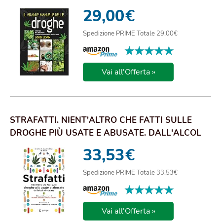
29,00
€
Spedizione PRIME Totale 29,00€
★★★★★
★★★★★
Vai all'Offerta »
STRAFATTI. NIENT'ALTRO CHE FATTI SULLE
DROGHE PIÙ USATE E ABUSATE. DALL'ALCOL
ALL'ECSTASY
33,53
€
Spedizione PRIME Totale 33,53€
★★★★★
★★★★★
Vai all'Offerta »