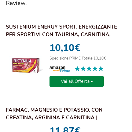
Review.
SUSTENIUM ENERGY SPORT, ENERGIZZANTE
PER SPORTIVI CON TAURINA, CARNITINA,
GLUTAMMINA, V...
10,10
€
Spedizione PRIME Totale 10,10€
★★★★★
★★★★★
Vai all'Offerta »
FARMAC, MAGNESIO E POTASSIO, CON
CREATINA, ARGININA E CARNITINA |
INTEGRATORE PER L’ATT...
11,87
€