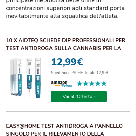
principale metabolita nelle urine in
concentrazioni superiori agli standard porta
inevitabilmente alla squalifica dell'atleta.
10 X AIDTEQ SCHEDE DIP PROFESSIONALI PER
TEST ANTIDROGA SULLA CANNABIS PER LA
MARIJUANA...
12,99
€
Spedizione PRIME Totale 12,99€
★★★★★
★★★★★
Vai all'Offerta »
EASY@HOME TEST ANTIDROGA A PANNELLO
SINGOLO PER IL RILEVAMENTO DELLA