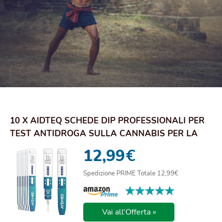
10 X AIDTEQ SCHEDE DIP PROFESSIONALI PER
TEST ANTIDROGA SULLA CANNABIS PER LA
MARIJUANA...
12,99
€
Spedizione PRIME Totale 12,99€
★★★★★
★★★★★
Vai all'Offerta »