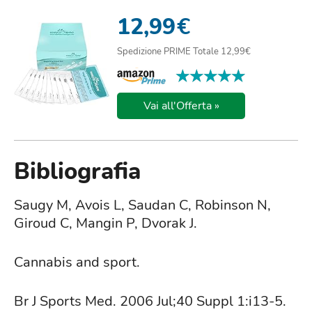
MARIJUANA (THC) NE...
12,99
€
Spedizione PRIME Totale 12,99€
★★★★★
★★★★★
Vai all'Offerta »
Bibliografia
Saugy M, Avois L, Saudan C, Robinson N,
Giroud C, Mangin P, Dvorak J.
Cannabis and sport.
Br J Sports Med. 2006 Jul;40 Suppl 1:i13-5.