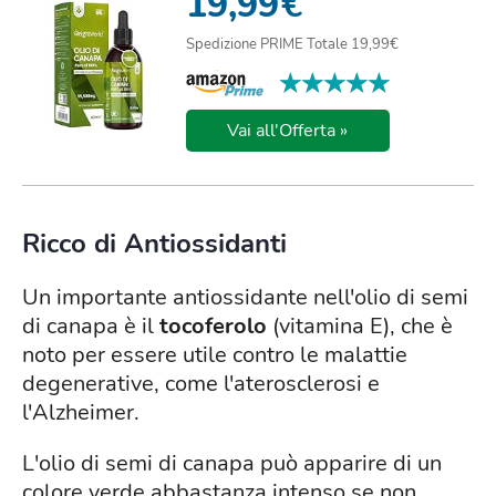
19,99
€
Spedizione PRIME Totale 19,99€
★★★★★
★★★★★
Vai all'Offerta »
Ricco di Antiossidanti
Un importante antiossidante nell'olio di semi
di canapa è il
tocoferolo
(vitamina E), che è
noto per essere utile contro le malattie
degenerative, come l'aterosclerosi e
l'Alzheimer.
L'olio di semi di canapa può apparire di un
colore verde abbastanza intenso se non