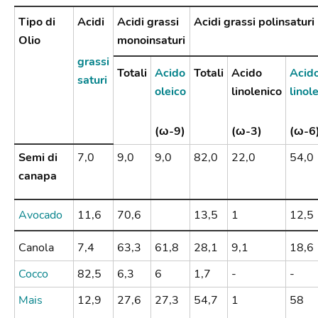
Tipo di
Acidi
Acidi grassi
Acidi grassi polinsaturi
Olio
monoinsaturi
grassi
Totali
Acido
Totali
Acido
Acid
saturi
oleico
linolenico
linol
(ω-9)
(ω-3)
(ω-6
Semi di
7,0
9,0
9,0
82,0
22,0
54,0
canapa
Avocado
11,6
70,6
13,5
1
12,5
Canola
7,4
63,3
61,8
28,1
9,1
18,6
Cocco
82,5
6,3
6
1,7
-
-
Mais
12,9
27,6
27,3
54,7
1
58