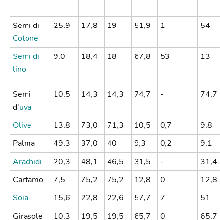
Semi di
25,9
17,8
19
51,9
1
54
Cotone
Semi di
9,0
18,4
18
67,8
53
13
lino
Semi
10,5
14,3
14,3
74,7
-
74,7
d'
uva
Olive
13,8
73,0
71,3
10,5
0,7
9,8
Palma
49,3
37,0
40
9,3
0,2
9,1
Arachidi
20,3
48,1
46,5
31,5
-
31,4
Cartamo
7,5
75,2
75,2
12,8
0
12,8
Soia
15,6
22,8
22,6
57,7
7
51
Girasole
10,3
19,5
19,5
65,7
0
65,7