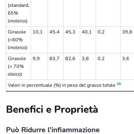
(standard,
65%
linoleico)
Girasole
10,1
45,4
45,3
40,1
0,2
39,8
(<60%
linoleico)
Girasole
9,9
83,7
82,6
3,8
0,2
3,6
(> 70%
oleico)
26
Valori in percentuale (%) in peso del grasso totale
Benefici e Proprietà
Può Ridurre l'infiammazione