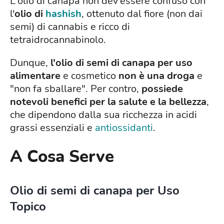
L'olio di canapa non dev'essere confuso con
l'
olio di
hashish
, ottenuto dal fiore (non dai
semi) di cannabis e ricco di
tetraidrocannabinolo.
Dunque,
l'olio di semi di canapa per uso
alimentare
e cosmetico
non è una droga
e
"non fa sballare". Per contro,
possiede
notevoli benefici per la salute e la bellezza
,
che dipendono dalla sua ricchezza in acidi
grassi essenziali e
antiossidanti
.
A Cosa Serve
Olio di semi di canapa per Uso
Topico