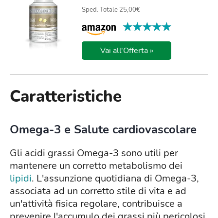
Sped. Totale 25,00€
★★★★★
★★★★★
Vai all'Offerta »
Caratteristiche
Omega-3 e Salute cardiovascolare
Gli acidi grassi Omega-3 sono utili per
mantenere un corretto metabolismo dei
lipidi
. L'assunzione quotidiana di Omega-3,
associata ad un corretto stile di vita e ad
un'attività fisica regolare, contribuisce a
prevenire l'accumulo dei grassi più pericolosi