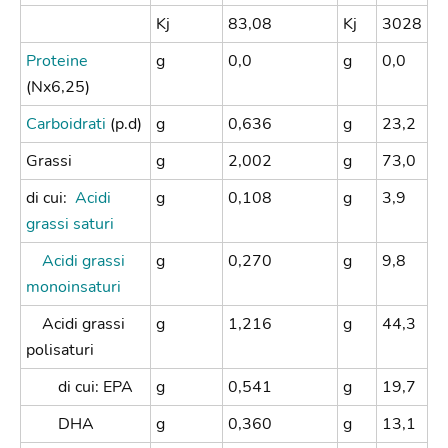
Kj
83,08
Kj
3028
Proteine
g
0,0
g
0,0
(Nx6,25)
Carboidrati
(p.d)
g
0,636
g
23,2
Grassi
g
2,002
g
73,0
di cui:
Acidi
g
0,108
g
3,9
grassi saturi
Acidi grassi
g
0,270
g
9,8
monoinsaturi
Acidi grassi
g
1,216
g
44,3
polisaturi
di cui: EPA
g
0,541
g
19,7
DHA
g
0,360
g
13,1