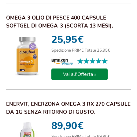
OMEGA 3 OLIO DI PESCE 400 CAPSULE
SOFTGEL DI OMEGA-3 (SCORTA 13 MESI),
1000MG AD ALTO D...
25,95
€
Spedizione PRIME Totale 25,95€
★★★★★
★★★★★
Vai all'Offerta »
ENERVIT, ENERZONA OMEGA 3 RX 270 CAPSULE
DA 1G SENZA RITORNO DI GUSTO,
INTEGRATORE OMEG...
89,90
€
Spedizione PRIME Totale 89,90€