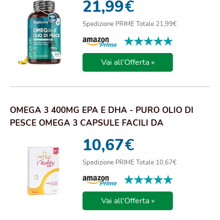
21,99
€
Spedizione PRIME Totale 21,99€
★★★★★
★★★★★
Vai all'Offerta »
OMEGA 3 400MG EPA E DHA - PURO OLIO DI
PESCE OMEGA 3 CAPSULE FACILI DA
DEGLUTIRE - UNIC...
10,67
€
Spedizione PRIME Totale 10,67€
★★★★★
★★★★★
Vai all'Offerta »