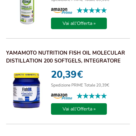
★★★★★
★★★★★
Vai all'Offerta »
YAMAMOTO NUTRITION FISH OIL MOLECULAR
DISTILLATION 200 SOFTGELS, INTEGRATORE
ALIMENTARE...
20,39
€
Spedizione PRIME Totale 20,39€
★★★★★
★★★★★
Vai all'Offerta »