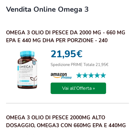
Vendita Online Omega 3
OMEGA 3 OLIO DI PESCE DA 2000 MG - 660 MG
EPA E 440 MG DHA PER PORZIONE - 240
SOFTGEL C...
21,95
€
Spedizione PRIME Totale 21,95€
★★★★★
★★★★★
Vai all'Offerta »
OMEGA 3 OLIO DI PESCE 2000MG ALTO
DOSAGGIO, OMEGA3 CON 660MG EPA E 440MG
DHA, OLIO DI P...