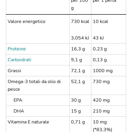
per 100
per 1 perla
g
Valore energetico
730 kcal
10 kcal
3,054 kJ
43 kJ
Proteine
16,3 g
0,23 g
Carboidrati
9,1 g
0,13 g
Grassi
72,1 g
1000 mg
Omega-3 totali da olio di
52,1 g
730 mg
pesce
EPA
30 g
420 mg
DHA
15 g
210 mg
Vitamina E naturale
0,71 g
10 mg
(*83,3%)