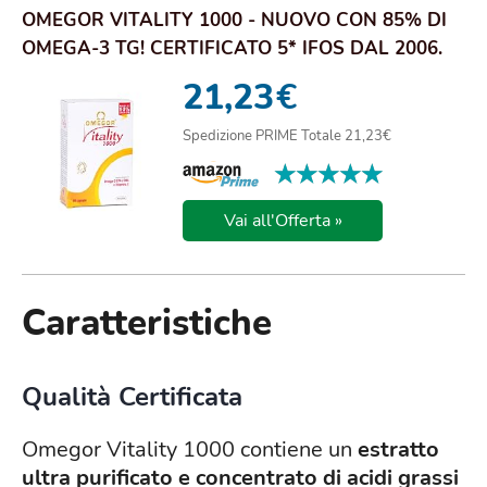
OMEGOR VITALITY 1000 - NUOVO CON 85% DI
OMEGA-3 TG! CERTIFICATO 5* IFOS DAL 2006.
EPA 5...
21,23
€
Spedizione PRIME Totale 21,23€
★★★★★
★★★★★
Vai all'Offerta »
Caratteristiche
Qualità Certificata
Omegor Vitality 1000 contiene un
estratto
ultra purificato e concentrato di acidi grassi