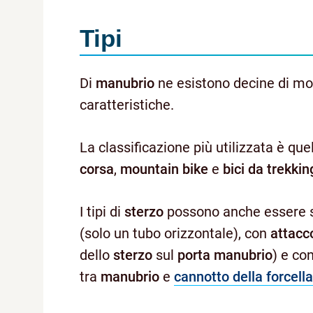
Tipi
Di
manubrio
ne esistono decine di mode
caratteristiche.
La classificazione più utilizzata è quel
corsa
,
mountain bike
e
bici da trekkin
I tipi di
sterzo
possono anche essere sud
(solo un tubo orizzontale), con
attacc
dello
sterzo
sul
porta manubrio
) e co
tra
manubrio
e
cannotto della forcella