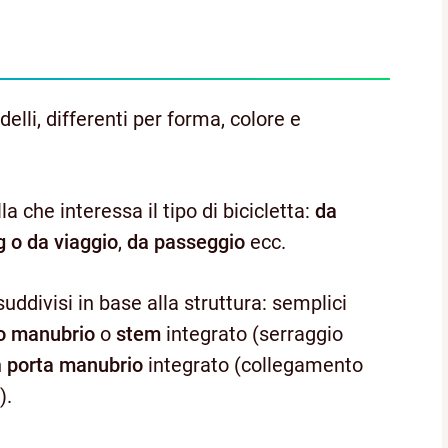
lli, differenti per forma, colore e
la che interessa il tipo di bicicletta:
da
g o da viaggio
,
da passeggio
ecc.
divisi in base alla struttura: semplici
o manubrio
o
stem
integrato (serraggio
n
porta manubrio
integrato (collegamento
).