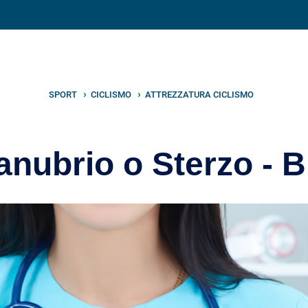
V
neto
nutrizione
.info
SPORT
CICLISMO
ATTREZZATURA CICLISMO
nubrio o Sterzo - B