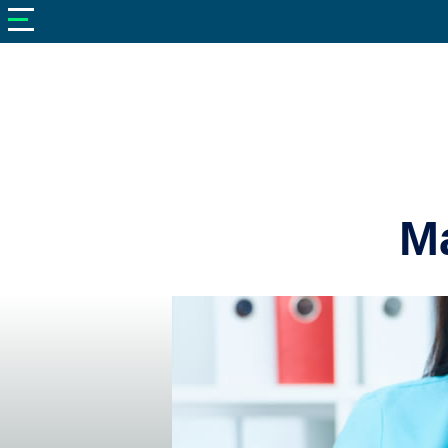
V
neto
nutrizione
Bellezza
Cibo
e
Cucina
Ma
Dimagrire
Integratori
Salute
Sport
Veterinaria