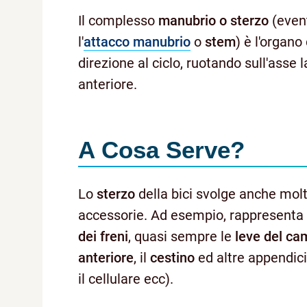
Il complesso
manubrio o sterzo
(event
l'
attacco manubrio
o
stem
) è l'organo
direzione al ciclo, ruotando sull'asse 
anteriore.
A Cosa Serve?
Lo
sterzo
della bici svolge anche molte
accessorie. Ad esempio, rappresenta l
dei freni
, quasi sempre le
leve del ca
anteriore
, il
cestino
ed altre appendici
il cellulare ecc).