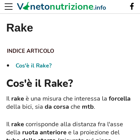
V
neto
nutrizione
.info
Rake
Cos'è il Rake?
Cos'è il Rake?
Il
rake
è una misura che interessa la
forcella
della bici, sia
da corsa
che
mtb
.
Il
rake
corrisponde alla distanza fra l'asse
della
ruota anteriore
e la proiezione del