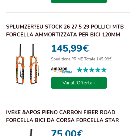
SPLUMZER?EU STOCK 26 27.5 29 POLLICI MTB
FORCELLA AMMORTIZZATA PER BICI 120MM
PRESSIONE...
145,99
€
Spedizione PRIME Totale 145,99€
★★★★★
★★★★★
Vai all'Offerta »
IVEKE &APOS PIENO CARBON FIBER ROAD
FORCELLA BICI DA CORSA FORCELLA STAR
GABEL 11/8 700 C
75,00
€