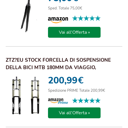
Sped. Totale 75,00€
★★★★★
★★★★★
Vai all'Offerta »
ZTZ?EU STOCK FORCELLA DI SOSPENSIONE
DELLA BICI MTB 180MM DA VIAGGIO,
BICICLETTA IN LEG...
200,99
€
Spedizione PRIME Totale 200,99€
★★★★★
★★★★★
Vai all'Offerta »