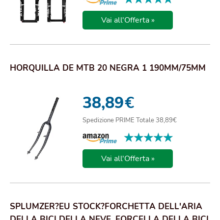
Vai all'Offerta »
HORQUILLA DE MTB 20 NEGRA 1 190MM/75MM
38,89
€
Spedizione PRIME Totale 38,89€
★★★★★
★★★★★
Vai all'Offerta »
SPLUMZER?EU STOCK?FORCHETTA DELL'ARIA
DELLA BICI DELLA NEVE, FORCELLA DELLA BICI