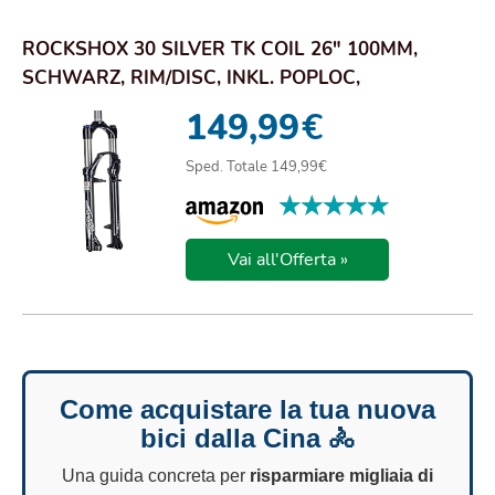
ROCKSHOX 30 SILVER TK COIL 26" 100MM,
SCHWARZ, RIM/DISC, INKL. POPLOC,
00.4019.641.001,...
149,99
€
Sped. Totale 149,99€
★★★★★
★★★★★
Vai all'Offerta »
Come acquistare la tua nuova
bici dalla Cina 🚴
Una guida concreta per
risparmiare migliaia di