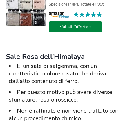
Spedizione PRIME Totale 44,95€
★★★★★
★★★★★
Vai all'Offerta »
Sale Rosa dell'Himalaya
E' un sale di salgemma, con un
caratteristico colore rosato che deriva
dall'alto contenuto di ferro.
Per questo motivo può avere diverse
sfumature, rosa o rossicce.
Non è raffinato e non viene trattato con
alcun procedimento chimico.