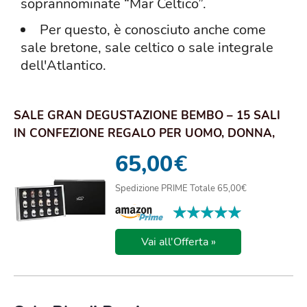
soprannominate “Mar Celtico”.
Per questo, è conosciuto anche come
sale bretone, sale celtico o sale integrale
dell'Atlantico.
SALE GRAN DEGUSTAZIONE BEMBO – 15 SALI
IN CONFEZIONE REGALO PER UOMO, DONNA,
MAMMA, PAP...
65,00
€
Spedizione PRIME Totale 65,00€
★★★★★
★★★★★
Vai all'Offerta »