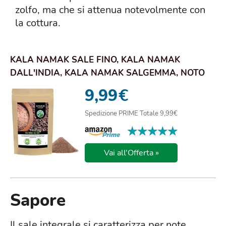
zolfo, ma che si attenua notevolmente con
la cottura.
KALA NAMAK SALE FINO, KALA NAMAK
DALL'INDIA, KALA NAMAK SALGEMMA, NOTO
COME SALE NERO (...
9,99
€
Spedizione PRIME Totale 9,99€
★★★★★
★★★★★
Vai all'Offerta »
Sapore
Il sale integrale si caratterizza per note