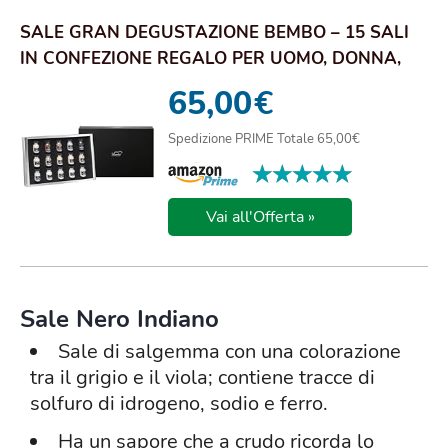
SALE GRAN DEGUSTAZIONE BEMBO – 15 SALI
IN CONFEZIONE REGALO PER UOMO, DONNA,
MAMMA, PAP...
65,00
€
Spedizione PRIME Totale 65,00€
★★★★★
★★★★★
Vai all'Offerta »
Sale Nero Indiano
Sale di salgemma con una colorazione
tra il grigio e il viola; contiene tracce di
solfuro di idrogeno, sodio e ferro.
Ha un sapore che a crudo ricorda lo