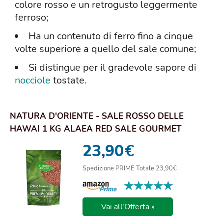
colore rosso e un retrogusto leggermente
ferroso;
Ha un contenuto di ferro fino a cinque
volte superiore a quello del sale comune;
Si distingue per il gradevole sapore di
nocciole
tostate.
NATURA D'ORIENTE - SALE ROSSO DELLE
HAWAI 1 KG ALAEA RED SALE GOURMET
SPECIALI | PRIMA ...
23,90
€
Spedizione PRIME Totale 23,90€
★★★★★
★★★★★
Vai all'Offerta »