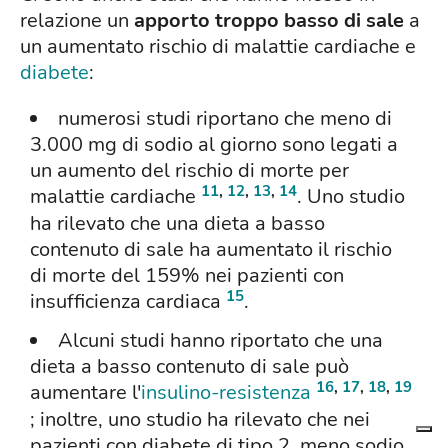
relazione un
apporto troppo basso di sale
a
un aumentato rischio di malattie cardiache e
diabete
:
numerosi studi riportano che meno di
3.000 mg di sodio al giorno sono legati a
un aumento del rischio di morte per
11
,
12
,
13
,
14
malattie cardiache
. Uno studio
ha rilevato che una dieta a basso
contenuto di sale ha aumentato il rischio
di morte del 159% nei pazienti con
15
insufficienza cardiaca
.
Alcuni studi hanno riportato che una
dieta a basso contenuto di sale può
16
,
17
,
18
,
19
aumentare l'
insulino-resistenza
; inoltre, uno studio ha rilevato che nei
pazienti con diabete di tipo 2, meno sodio