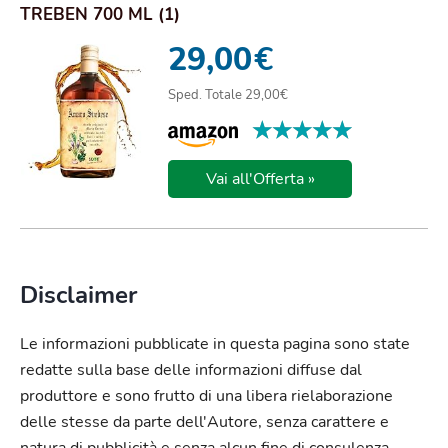
TREBEN 700 ML (1)
29,00
€
Sped. Totale 29,00€
★★★★★
★★★★★
Vai all'Offerta »
Disclaimer
Le informazioni pubblicate in questa pagina sono state
redatte sulla base delle informazioni diffuse dal
produttore e sono frutto di una libera rielaborazione
delle stesse da parte dell'Autore, senza carattere e
natura di pubblicità e senza alcun fine di consulenza