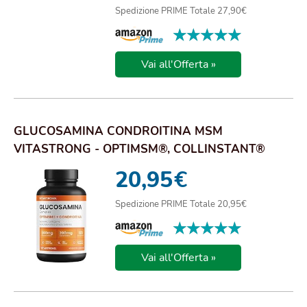
Spedizione PRIME Totale 27,90€
★★★★★
★★★★★
Vai all'Offerta »
GLUCOSAMINA CONDROITINA MSM
VITASTRONG - OPTIMSM®, COLLINSTANT®
COLLAGENE E ACIDO IALUR...
20,95
€
Spedizione PRIME Totale 20,95€
★★★★★
★★★★★
Vai all'Offerta »