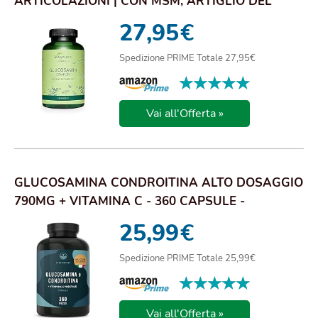
ARTICOLAZIONI | CON MSM, ARTIGLIO DEL
DIAVOLO, ZI...
27,95
€
Spedizione PRIME Totale 27,95€
★★★★★
★★★★★
Vai all'Offerta »
GLUCOSAMINA CONDROITINA ALTO DOSAGGIO
790MG + VITAMINA C - 360 CAPSULE -
(CONTRIBUISCE ...
25,99
€
Spedizione PRIME Totale 25,99€
★★★★★
★★★★★
Vai all'Offerta »