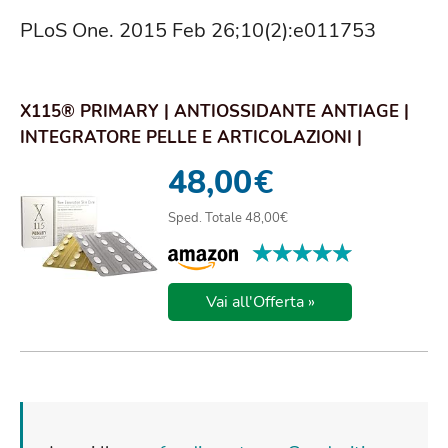
PLoS One. 2015 Feb 26;10(2):e011753
X115® PRIMARY | ANTIOSSIDANTE ANTIAGE |
INTEGRATORE PELLE E ARTICOLAZIONI |
COLLAGENE I...
48,00
€
Sped. Totale 48,00€
★★★★★
★★★★★
Vai all'Offerta »