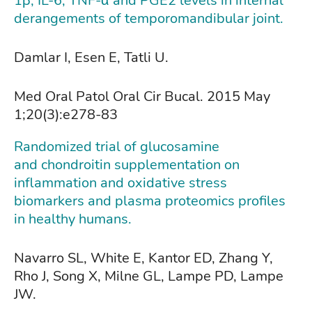
1β, IL-6, TNF-α and PGE2 levels in internal
derangements of temporomandibular joint.
Damlar I, Esen E, Tatli U.
Med Oral Patol Oral Cir Bucal. 2015 May
1;20(3):e278-83
Randomized trial of glucosamine
and chondroitin supplementation on
inflammation and oxidative stress
biomarkers and plasma proteomics profiles
in healthy humans.
Navarro SL, White E, Kantor ED, Zhang Y,
Rho J, Song X, Milne GL, Lampe PD, Lampe
JW.