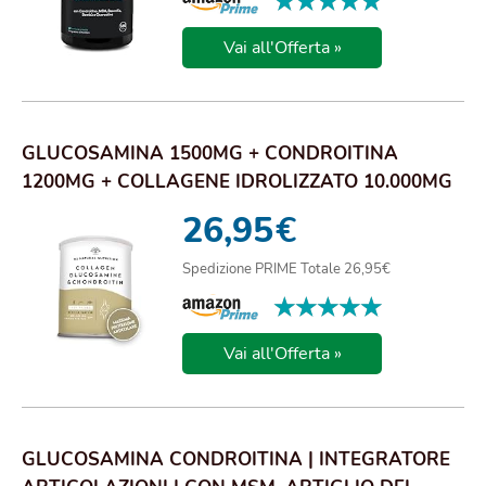
★★★★★
★★★★★
Vai all'Offerta »
GLUCOSAMINA 1500MG + CONDROITINA
1200MG + COLLAGENE IDROLIZZATO 10.000MG
+ ACIDO IALURO...
26,95
€
Spedizione PRIME Totale 26,95€
★★★★★
★★★★★
Vai all'Offerta »
GLUCOSAMINA CONDROITINA | INTEGRATORE