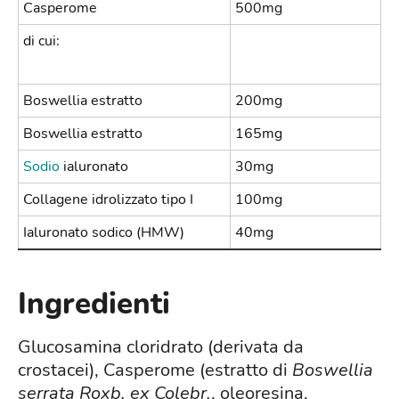
Casperome
500mg
di cui:
Boswellia estratto
200mg
Boswellia estratto
165mg
Sodio
ialuronato
30mg
Collagene idrolizzato tipo I
100mg
Ialuronato sodico (HMW)
40mg
Ingredienti
Glucosamina cloridrato (derivata da
crostacei), Casperome (estratto di
Boswellia
serrata Roxb. ex Colebr.
, oleoresina,