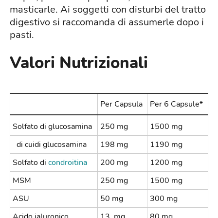
masticarle. Ai soggetti con disturbi del tratto
digestivo si raccomanda di assumerle dopo i
pasti.
Valori Nutrizionali
Per Capsula
Per 6 Capsule*
Solfato di glucosamina
250 mg
1500 mg
di cuidi glucosamina
198 mg
1190 mg
Solfato di
condroitina
200 mg
1200 mg
MSM
250 mg
1500 mg
ASU
50 mg
300 mg
Acido ialuronico
13, mg
80 mg