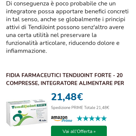
Di conseguenza è poco probabile che un
integratore possa apportare benefici concreti
in tal senso, anche se globalmente i principi
attivi di TendiJoint possono senz'altro avere
una certa utilità nel preservare la
funzionalità articolare, riducendo dolore e
infiammazione.
FIDIA FARMACEUTICI TENDIJOINT FORTE - 20
COMPRESSE, INTEGRATORE ALIMENTARE PER
IL BENES...
21,48
€
Spedizione PRIME Totale 21,48€
★★★★★
★★★★★
Vai all'Offerta »